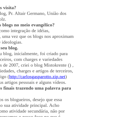
 visita?
log, Pr. Altair Germano, União dos
olz.
 blogs no meio evangélico?
como integração de idéias,
s, uma vez que os blogs nos aproximam
 ideologias.
seu blog.
 blog, inicialmente, foi criado para
rceiros, com charges e variedades
s de 2007, criei o blog Mistokrente (
) ,
iedades, charges e artigos de terceiros,
igo (
http://carlosgasparotto.zip.net
)
s artigos pessoais e alguns vídeos.
s finais trazendo uma palavra para
os os blogueiros, desejo que essa
o sua atividade principal. Acho
como atividade secundária, não por
 percamos o nosso foco no que é