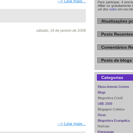
--> Leia mais...
Para participar, é prec
Afiliar-se gratuitamente 
um dos
selos
em seu bl
Atualizações po
sábado, 19 de janeiro de 2008
Posts Recentes
Comentários R
Posts de blogs 
Categorias
Eliseu Antonio Gomes
Blogs
Blogosfera Cristã
UBE 2009
Blogagem Coletiva
Dicas
Blogosfera Evangelica
--> Leia mais...
Notícias
Entrevistas