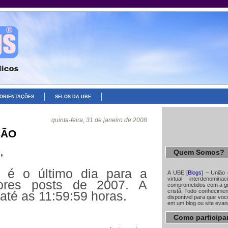
União de Blogueiros Evangélicos
ORIENTAÇÕES
SELOS DA UBE
quinta-feira, 31 de janeiro de 2008
ÇÃO
,
Quem Somos?
, é o último dia para a
A UBE [
Blogs
] – União
virtual interdenomin
ores posts de 2007. A
comprometidos com a gr
cristã. Todo conhecime
 até as 11:59:59 horas.
disponível para que você
em um blog ou site evan
Como participa