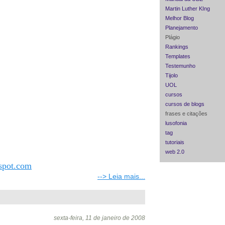
Martin Luther KIng
Melhor Blog
Planejamento
Plágio
Rankings
Templates
Testemunho
Tijolo
UOL
cursos
cursos de blogs
frases e citações
lusofonia
tag
tutoriais
web 2.0
ospot.com
--> Leia mais...
sexta-feira, 11 de janeiro de 2008