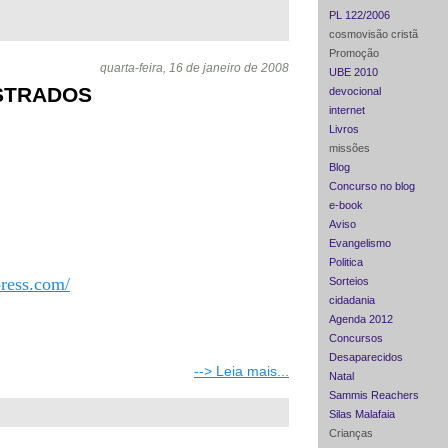
PL 122/2006
cosmovisão cristã
Promoção
quarta-feira, 16 de janeiro de 2008
UBE 2010
STRADOS
devocional
internet
Livros
missões
Blog
Concurso no blog
e-book
Aviso
Evangelismo
Politica
press.com/
Sorteios
cidadania
Agenda 2012
Concursos
Desaparecidos
--> Leia mais...
Natal
Sammis Reachers
Silas Malafaia
Crianças