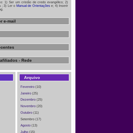
iso: 1) Ser um cristão de credo evangélico; 2)
à
; 3) Ler o
Manual de Orientações
e; 4) Inserir
og.
r e-mail
ecentes
afiliados - Rede
Arquivo
Fevereiro
(10)
Janeiro
(25)
Dezembro
(25)
Novembro
(20)
Outubro
(11)
Setembro (17)
Agosto
(13)
Julho
(15)