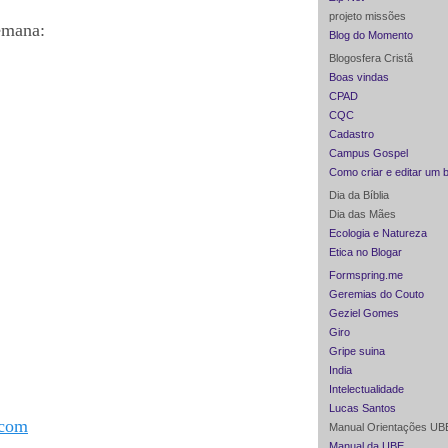
projeto missões
semana:
Blog do Momento
Blogosfera Cristã
Boas vindas
CPAD
CQC
Cadastro
Campus Gospel
Como criar e editar um 
Dia da Bíblia
Dia das Mães
Ecologia e Natureza
Etica no Blogar
Formspring.me
Geremias do Couto
Geziel Gomes
Giro
Gripe suina
India
Intelectualidade
Lucas Santos
.com
Manual Orientações UB
Manual da UBE