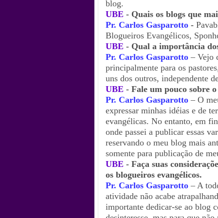
blog.
UBE
- Quais os blogs que mais
Pr. Carlos Gasparotto
-
Pavab
Blogueiros Evangélicos, Sponh
UBE
- Qual a importância dos
Pr. Carlos Gasparotto
– Vejo 
principalmente para os pastore
uns dos outros, independente de
UBE
- Fale um pouco sobre o 
Pr. Carlos Gasparotto
– O meu
expressar minhas idéias e de te
evangélicas. No entanto, em fin
onde passei a publicar essas var
reservando o meu blog mais ant
somente para publicação de meu
UBE
- Faça suas consideraçõe
os blogueiros evangélicos.
Pr. Carlos Gasparotto
– A tod
atividade não acabe atrapalhand
importante dedicar-se ao blog 
desinteresse, mas para que não