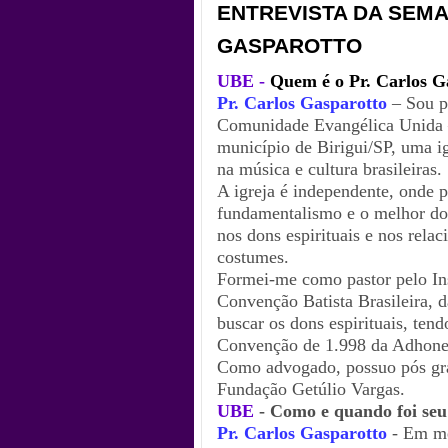
ENTREVISTA DA SEMA
GASPAROTTO
UBE -
Quem é o Pr. Carlos G
Pr. Carlos Gasparotto
– Sou p
Comunidade Evangélica Unida 
município de Birigui/SP, uma i
na música e cultura brasileiras.
A igreja é independente, onde 
fundamentalismo e o melhor do
nos dons espirituais e nos rela
costumes.
Formei-me como pastor pelo Inst
Convenção Batista Brasileira, d
buscar os dons espirituais, ten
Convenção de 1.998 da Adhonep
Como advogado, possuo pós gra
Fundação Getúlio Vargas.
UBE
- Como e quando foi seu
Pr. Carlos Gasparotto
- Em me