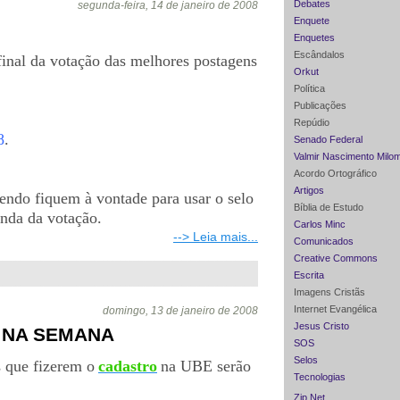
Debates
segunda-feira, 14 de janeiro de 2008
Enquete
Enquetes
Escândalos
inal da votação das melhores postagens
Orkut
Política
Publicações
Repúdio
8
.
Senado Federal
Valmir Nascimento Milo
Acordo Ortográfico
Artigos
endo fiquem à vontade para usar o selo
Bíblia de Estudo
anda da votação.
Carlos Minc
--> Leia mais...
Comunicados
Creative Commons
Escrita
Imagens Cristãs
Internet Evangélica
domingo, 13 de janeiro de 2008
Jesus Cristo
 NA SEMANA
SOS
Selos
 que fizerem o
cadastro
na UBE serão
Tecnologias
Zip Net