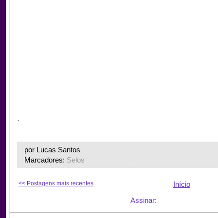
.
.
por Lucas Santos
Marcadores:
Selos
<< Postagens mais recentes
Início
Assinar: