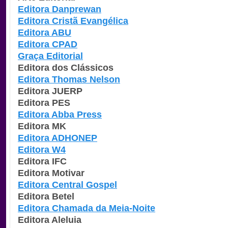
Editora Danprewan
Editora Cristã Evangélica
Editora ABU
Editora CPAD
Graça Editorial
Editora dos Clássicos
Editora Thomas Nelson
Editora JUERP
Editora PES
Editora Abba Press
Editora MK
Editora ADHONEP
Editora W4
Editora IFC
Editora Motivar
Editora Central Gospel
Editora Betel
Editora Chamada da Meia-Noite
Editora Aleluia