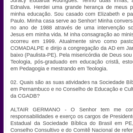
Juracy Eduarda Rodrigues. Tenho duas irmãs, a
Ednalva. Herdei uma grande herança de meus pa
minha educação. Sou casado com Elizabeth e pai
Paulo. Minha casa serve ao Senhor! Minha conver
no ano de 1988 através de uma intervenção so
Jesus em minha vida. M inha consagração ao minist
ocorreu em 1999. Atualmente sirvo como pastor
COMADALPE e dirijo a congregação da AD em Jard
baixo (Paulista-PE). Pela misericórdia de Deus so
Teologia, pós-graduado em educação cristã, esto
em Pedagogia e mestrando em Teologia.
02. Quais são as suas atividades na Sociedade Bíbl
em Pernambuco e no Conselho de Educação e Cult
da CGADB?
ALTAIR GERMANO - O Senhor tem me confi
responsabilidades e exerço os cargos de Presidente
Estadual da Sociedade Bíblica do Brasil em P
Conselho Consultivo e do Comitê Nacional de refer