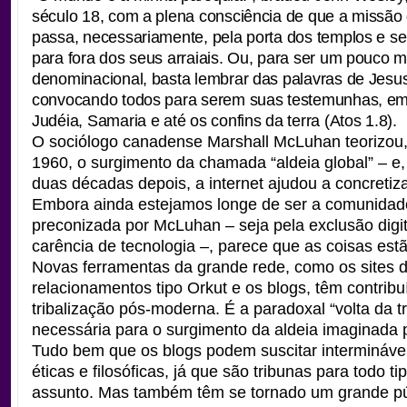
século 18, com a plena consciência de que a missão 
passa, necessariamente, pela porta dos templos e s
para fora dos seus arraiais. Ou, para ser um pouco 
denominacional, basta lembrar das palavras de Jesu
convocando todos para serem suas testemunhas, em
Judéia, Samaria e até os confins da terra (Atos 1.8).
O sociólogo canadense Marshall McLuhan teorizou
1960, o surgimento da chamada “aldeia global” – e
duas décadas depois, a internet ajudou a concretiza
Embora ainda estejamos longe de ser a comunidad
preconizada por McLuhan – seja pela exclusão digita
carência de tecnologia –, parece que as coisas es
Novas ferramentas da grande rede, como os sites 
relacionamentos tipo Orkut e os blogs, têm contrib
tribalização pós-moderna. É a paradoxal “volta da tr
necessária para o surgimento da aldeia imaginada
Tudo bem que os blogs podem suscitar intermináve
éticas e filosóficas, já que são tribunas para todo ti
assunto. Mas também têm se tornado um grande púl