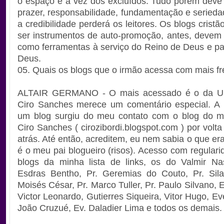
o espaço e a vez dos excluídos. Tudo porém deve 
prazer, responsabilidade, fundamentação e serieda
a credibilidade perderá os leitores. Os blogs cris
ser instrumentos de auto-promoção, antes, devem s
como ferramentas à serviço do Reino de Deus e par
Deus.
05. Quais os blogs que o irmão acessa com mais f
ALTAIR GERMANO - O mais acessado é o da UB
Ciro Sanches merece um comentário especial. A i
um blog surgiu do meu contato com o blog do m
Ciro Sanches ( cirozibordi.blogspot.com ) por volt
atrás. Até então, acreditem, eu nem sabia o que er
é o meu pai blogueiro (risos). Acesso com regulari
blogs da minha lista de links, os do Valmir Na
Esdras Bentho, Pr. Geremias do Couto, Pr. Sila
Moisés César, Pr. Marco Tuller, Pr. Paulo Silvano,
Victor Leonardo, Gutierres Siqueira, Vitor Hugo, Ev
João Cruzué, Ev. Daladier Lima e todos os demais.