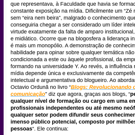
que representava, à Faculdade que havia se forma
constante exposição na mídia. Dificilmente um “Zé
sem “eira nem beira”, malgrado o conhecimento qu
conseguiria chegar a ser considerado um líder intel
virtude exatamente da falta de amparo institucional,
e midiático.
Ocorre que na blogosfera a liderança in
é mais um monopólio. A demonstração de conheci
habilidade para opinar sobre qualquer temática não
condicionada a este ou àquele profissional, da emp
formando na universidade Y. Ao revés, a influência
mídia depende única e exclusivamente da competê
intelectual e argumentativa do blogueiro.
Ao aborda
Octavio Ordunã no livro “
Blogs: Revolucionando 
comunicação
” diz que agora, graças aos blogs, “
p
qualquer nível de formação ou cargo em uma e
profissionais independentes ou até mesmo neóf
qualquer setor podem difundir seus conhecime
imenso público potencial, composto por milhõe
pessoas
“. Ele continua: