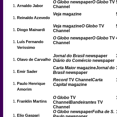
O Globo
newspaper
O Globo
TV
Arnaldo Jabor
Channel
Veja
magazine
Reinaldo Azevedo
Veja
magazine
O Globo
TV
Diogo Mainardi
Channel
O Globo
newspaper
O Globo
TV
Luís Fernando
Channel
Verissimo
Jornal do Brasil
newspaper
Olavo de
Carvalho
Diário do Comércio
newspaper
Carta Maior
magazine
Jornal do
Emir Sader
Brasil
newspaper
Record
TV Channel
Carta
Paulo Henrique
Capital
magazine
Amorim
O Globo
TV
Franklin Martins
Channel
Bandeirantes
TV
Channel
O Globo
newspaper
Folha de S.
Elio Gaspari
Paulo
newspaper