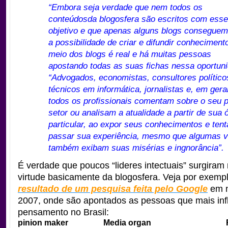
“Embora seja verdade que nem todos os
conteúdosda blogosfera são escritos com esse
objetivo e que apenas alguns blogs conseguem
a possibilidade de criar e difundir conheciment
meio dos blogs é real e há muitas pessoas
apostando todas as suas fichas nessa oportuni
“Advogados, economistas, consultores político
técnicos em informática, jornalistas e, em geral
todos os profissionais comentam sobre o seu p
setor ou analisam a atualidade a partir de sua ó
particular, ao expor seus conhecimentos e tent
passar sua experiência, mesmo que algumas 
também exibam suas misérias e ingnorância”.
É verdade que poucos “lideres intectuais” surgiram
virtude basicamente da blogosfera. Veja por exemp
resultado de um pesquisa feita pelo Google
em n
2007, onde são apontados as pessoas que mais inf
pensamento no Brasil:
pinion maker
Media organ