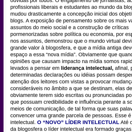
ouvidas por todos.
O engajamento de jornalistas, 
profissionais liberais e estudantes ao mundo da blo
mudou drasticamente a concepção inicial dos objet
blogs. A exposição de pensamento sobre os mais v
assuntos do meio social e a construção de críticas
pormenorizadas sobre política ou economia, por esp
nos assuntos, demonstrou que o mundo virtual dev
grande valor à blogosfera, e que a mídia antiga deve
espaço a essa “nova mídia”.
Obviamente que quand
opiniões que causam impacto na mídia somos rap
levados a pensar em
liderança intelectual,
afinal,
determinadas declarações ou idéias possam desper
atenção dos leitores com vistas a provocar mudanç
consideráveis no âmbito a que se destinam, elas 
obviamente terem sido escritas ou pronunciadas p
que possuam credibilidade e influência perante a s
meios de comunicação, de tal forma que suas pal
convencer uma grande parcela de pessoas. Esse é 
intelectual.
O “NOVO” LÍDER
INTELECTUAL
Até 
da blogosfera o líder intelectual era formado graças 