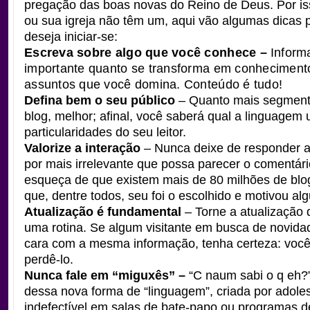
pregação das boas novas do Reino de Deus. Por is
ou sua igreja não têm um, aqui vão algumas dicas
deseja iniciar-se:
Escreva sobre algo que você conhece –
Inform
importante quanto se transforma em conhecimento
assuntos que você domina. Conteúdo é tudo!
Defina bem o seu público
– Quanto mais segment
blog, melhor; afinal, você saberá qual a linguagem ut
particularidades do seu leitor.
Valorize a interação
– Nunca deixe de responder a 
por mais irrelevante que possa parecer o comentár
esqueça de que existem mais de 80 milhões de blo
que, dentre todos, seu foi o escolhido e motivou a
Atualização é fundamental
– Torne a atualização 
uma rotina. Se algum visitante em busca de novida
cara com a mesma informação, tenha certeza: voc
perdê-lo.
Nunca fale em “miguxês” –
“C naum sabi o q eh?”
dessa nova forma de “linguagem”, criada por adole
indefectível em salas de bate-papo ou programas