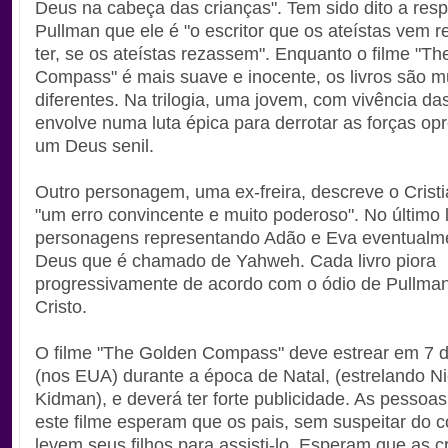
Deus na cabeça das crianças". Tem sido dito a resp
Pullman que ele é "o escritor que os ateístas vem 
ter, se os ateístas rezassem". Enquanto o filme "T
Compass" é mais suave e inocente, os livros são m
diferentes. Na trilogia, uma jovem, com vivência da
envolve numa luta épica para derrotar as forças op
um Deus senil.
Outro personagem, uma ex-freira, descreve o Cris
"um erro convincente e muito poderoso". No último l
personagens representando Adão e Eva eventualm
Deus que é chamado de Yahweh. Cada livro piora
progressivamente de acordo com o ódio de Pullma
Cristo.
O filme "The Golden Compass" deve estrear em 7 
(nos EUA) durante a época de Natal, (estrelando Ni
Kidman), e deverá ter forte publicidade. As pesso
este filme esperam que os pais, sem suspeitar do 
levem seus filhos para assisti-lo. Esperam que as c