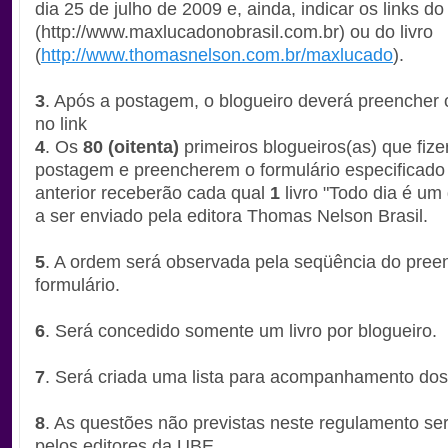
dia 25 de julho de 2009 e, ainda, indicar os links d
(
http://www.maxlucadonobrasil.
com.br
) ou do livro
(
http://www.thomasnelson.com.
br/maxlucado
).
3
. Após a postagem, o blogueiro deverá preencher
no link
4
. Os
80 (oitenta)
primeiros blogueiros(as) que fiz
postagem e preencherem o formulário especificado
anterior receberão cada qual
1
livro "Todo dia é um 
a ser enviado pela editora Thomas Nelson Brasil.
5
. A ordem será observada pela seqüência do pree
formulário.
6
. Será concedido somente um livro por blogueiro.
7
. Será criada uma lista para acompanhamento dos
8
. As questões não previstas neste regulamento se
pelos editores da UBE.