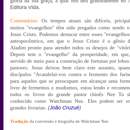
glória da sua graça, a qual nos deu gratuitamente no 
Editora Vida.
Comentários:
Os tempos atuais são difíceis, pricipa
muitos "evangelhos" têm sido pregados como sendo o
Jesus Cristo. Podemos destacar entre esses "evangelhos
antropocêntrico, em que o Jesus Cristo é o gênio 
Aladim pronto para atender todos os desejos de "vitó
Depois tem o "evangelho" da prosperidade, em que,
servido de meio para a construção de fortunas por lobos
pastores. Jesus deixou bem claro este assunto, quan
discípulos "Acatalelai-vos contra o fermento dos faris
para aqueles que se preocupam em alcançar uma forma
livre de fermentos e modismos, estou lendo e recomend
todos os livros do grande pastor chinês Nee To 
conhecido como Watchman Nee. Eles podem ser en
grandes livrarias.
(
João Cruzué
)
Tradução
da conversão e biografia de Watchman Nee