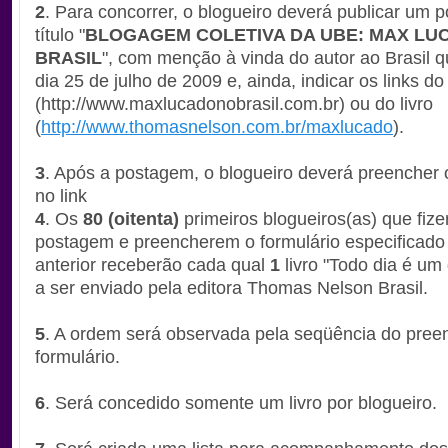
2
. Para concorrer, o blogueiro deverá publicar um 
título "
BLOGAGEM COLETIVA DA UBE: MAX LU
BRASIL
", com menção à vinda do autor ao Brasil q
dia 25 de julho de 2009 e, ainda, indicar os links d
(
http://www.maxlucadonobrasil.
com.br
) ou do livro
(
http://www.thomasnelson.com.
br/maxlucado
).
3
. Após a postagem, o blogueiro deverá preencher
no link
4
. Os
80 (oitenta)
primeiros blogueiros(as) que fiz
postagem e preencherem o formulário especificado
anterior receberão cada qual
1
livro "Todo dia é um 
a ser enviado pela editora Thomas Nelson Brasil.
5
. A ordem será observada pela seqüência do pree
formulário.
6
. Será concedido somente um livro por blogueiro.