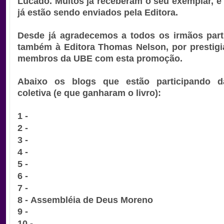
Lucado. Muitos já receberam o seu exemplar, e 
já estão sendo enviados pela Editora.
Desde já agradecemos a todos os irmãos parti
também à Editora Thomas Nelson, por prestigi
membros da UBE com esta promoção.
Abaixo os blogs que estão participando 
coletiva (e que ganharam o livro):
1 -
2 -
3 -
4 -
5 -
6 -
7 -
8 -
Assembléia de Deus Moreno
9 -
10 -