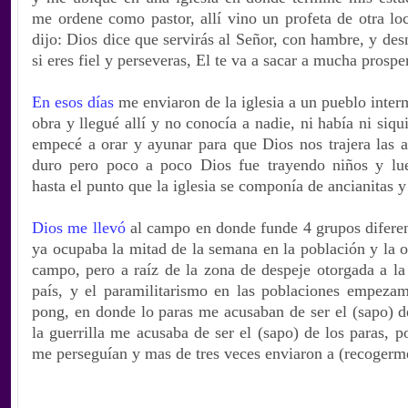
me ordene como pastor, allí vino un profeta de otra lo
dijo: Dios dice que servirás al Señor, con hambre, y de
si eres fiel y perseveras, El te va a sacar a mucha prospe
En esos días
me enviaron de la iglesia a un pueblo interm
obra y llegué allí y no conocía a nadie, ni había ni siqu
empecé a orar y ayunar para que Dios nos trajera las 
duro pero poco a poco Dios fue trayendo niños y lue
hasta el punto que la iglesia se componía de ancianitas y
Dios me llevó
al campo en donde funde 4 grupos diferen
ya ocupaba la mitad de la semana en la población y la o
campo, pero a raíz de la zona de despeje otorgada a la 
país, y el paramilitarismo en las poblaciones empeza
pong, en donde lo paras me acusaban de ser el (sapo) de
la guerrilla me acusaba de ser el (sapo) de los paras, 
me perseguían y mas de tres veces enviaron a (recogerm