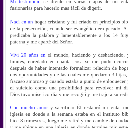
Mi testimonio
se divide en varias etapas de mi vida
fusionarlas para hacerlo mas fácil de digerir.
Nací en un
hogar cristiano y fui criado en principios bí
de la persecución, cuando ser evangélico era pecado. A
predicaba la palabra y lamentablemente a los 14 fu
paterna y me aparté del Señor.
Viví 20 años en
el mundo, haciendo y deshaciendo, y
limites, enredado en cuanta cosa se me pudo ocurri
después de haber intentado formalizar relación de hoga
dos oportunidades y de las cuales me quedaron 3 hijas,
fracaso amoroso y cuando estaba a punto de enloquecer 
el suicidio como una posibilidad para revolver mi difí
Dios tuvo misericordia y me recogió y me trajo a su redi
Con mucho amor
y sacrificio Él restauró mi vida, 
iglesia en donde a la semana estaba en el instituto bí
hice 8 trimestres, luego me retiré y me cambie de ciuda
y me ubique en una iglesia en donde termine mis estud