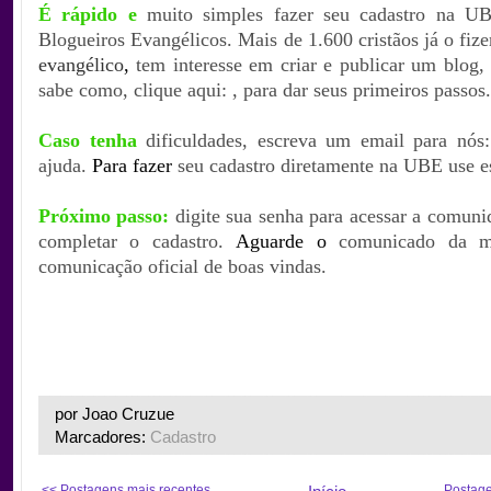
É rápido e
muito simples fazer seu cadastro na U
Blogueiros Evangélicos.
Mais de
1.600
cristãos já o fiz
evangélico
,
tem interesse em criar e publicar um blog,
sabe como, clique aqui:
, para dar seus primeiros passos.
Caso tenha
dificuldades, escreva um email para nós:
ajuda.
Para fazer
seu cadastro diretamente na UBE use es
Próximo passo
:
digite sua senha para acessar a comun
completar o cadastro.
Aguarde o
comunicado da m
comunicação oficial de boas vindas.
.
por Joao Cruzue
Marcadores:
Cadastro
<< Postagens mais recentes
Postage