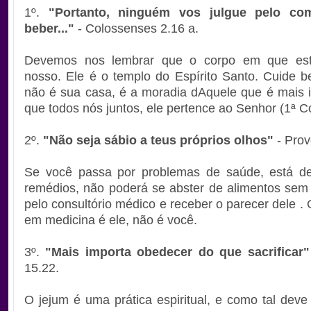
1º.
"Portanto, ninguém vos julgue pelo co
beber..."
- Colossenses 2.16 a.
Devemos nos lembrar que o corpo em que es
nosso. Ele é o templo do Espírito Santo. Cuide b
não é sua casa, é a moradia dAquele que é mais 
que todos nós juntos, ele pertence ao Senhor (1ª Co
2º.
"Não seja sábio a teus próprios olhos"
- Prov
Se você passa por problemas de saúde, está d
remédios, não poderá se abster de alimentos sem
pelo consultório médico e receber o parecer dele . 
em medicina é ele, não é você.
3º.
"Mais importa obedecer do que sacrificar"
15.22.
O jejum é uma prática espiritual, e como tal deve 