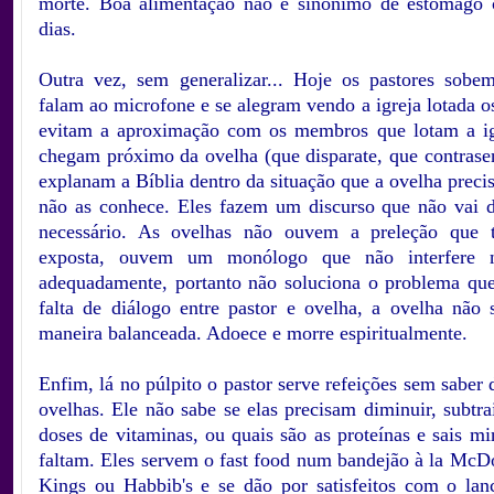
morte. Boa alimentação não é sinônimo de estômago 
dias.
.
Outra vez, sem generalizar... Hoje os pastores sobe
falam ao microfone e se alegram vendo a igreja lotada 
evitam a aproximação com os membros que lotam a ig
chegam próximo da ovelha (que disparate, que contrasen
explanam a Bíblia dentro da situação que a ovelha preci
não as conhece. Eles fazem um discurso que não vai d
necessário. As ovelhas não ouvem a preleção que t
exposta, ouvem um monólogo que não interfere n
adequadamente, portanto não soluciona o problema que
falta de diálogo entre pastor e ovelha, a ovelha não 
maneira balanceada. Adoece e morre espiritualmente.
.
Enfim, lá no púlpito o pastor serve refeições sem saber 
ovelhas. Ele não sabe se elas precisam diminuir, subtra
doses de vitaminas, ou quais são as proteínas e sais mi
faltam. Eles servem o fast food num bandejão à la McDo
Kings ou Habbib's e se dão por satisfeitos com o lanc