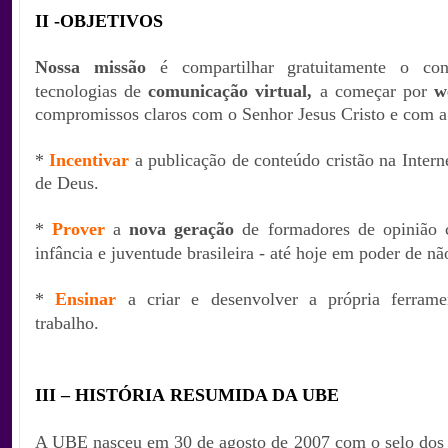
II -OBJETIVO
S
Nossa missão
é compartilhar
gratuitamente
o
co
tecnologias de
comunicação virtual,
a começar por
w
compromissos claros com o Senhor Jesus Cristo e com a
*
Incentivar
a publicação de conteúdo cristão na Interne
de Deus.
*
Prover
a
nova geração
de formadores de opinião c
infância e juventude brasileira - até hoje em poder de não
*
Ensinar
a criar e desenvolver a própria ferramen
trabalho.
III – HISTÓRIA
RESUMIDA DA UBE
A UBE nasceu em 30 de agosto de 2007 com o selo dos t