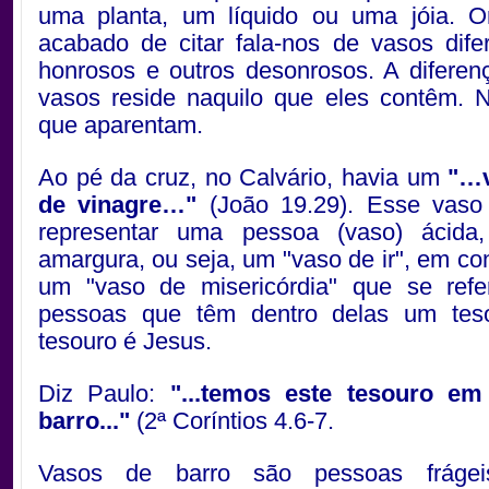
uma planta, um líquido ou uma jóia. Or
acabado de citar fala-nos de vasos dife
honrosos e outros desonrosos. A diferen
vasos reside naquilo que eles contêm. 
que aparentam.
Ao pé da cruz, no Calvário, havia um
"…v
de vinagre…"
(João 19.29). Esse vas
representar uma pessoa (vaso) ácida
amargura, ou seja, um "vaso de ir", em co
um "vaso de misericórdia" que se refe
pessoas que têm dentro delas um tes
tesouro é Jesus.
Diz Paulo:
"...temos este tesouro e
barro..."
(2ª Coríntios 4.6-7.
Vasos de barro são pessoas frágeis