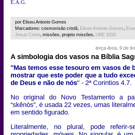
E.A.G.
por Eliseu Antonio Gomes
Marcadores: cosmovisão cristã,
Eliseu Antonio Gomes
,
Eva
Jesus Cristo
, missões, projeto missões,
UBE 2010
terça-feira, 9 de f
A simbologia dos vasos na Bíblia Sa
"
Mas temos esse tesouro em vasos de b
mostrar que este poder que a tudo exc
de Deus e não de nós
" - 2ª Corintios 4.7.
No original do Novo Testamento a pa
“skênòs”, é usada 22 vezes, umas literalme
em sentido figurado.
Literalmente, no plural, pode referir-
propriedades, móveis. No singular, é um