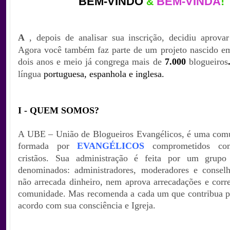
BEM-VINDO
BEM-VINDA
!
&
A
, depois de analisar sua inscrição, decidiu aprovar
Agora você também faz parte de um projeto nascido 
dois anos e meio já congrega mais de
7.000
blogueiros
língua
portu
gue
s
a
,
espa
nh
ol
a
e
ingl
esa
.
I - QUEM SOMOS?
A UBE – União de Blogueiros Evangélicos, é uma comu
formada por
EVANGÉLICOS
comprometidos com
cristãos. Sua administração é feita por um grupo 
denominados: administradores, moderadores e consel
não arrecada dinheiro, nem aprova arrecadações e corre
comunidade. Mas recomenda a cada um que contribua p
acordo com sua consciência e Igreja.