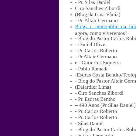
- Pr. Silas Daniel
Ciro Sanches Zibordi
(Blog da Irmã Vânia)
- Pr. Altair Germano
Blogs e monopólio da lide
agora, como viveremos?
- Blog do Pastor Carlos Robe
- Daniel Dliver
- Pr. Carlos Roberto
- Pr Altair Germano
e
- Gutierres Siqueira
- Pablo Ramada
-Esdras Costa Bentho/Teolo
- Blog do Pastor Altair Ger
(Dalardier Lima)
- Ciro Sanches Zibordi
- Pr. Esdras Bentho
– 490 Anos (Pr Silas Daniel)
- Pr. Carlos Roberto
- Pr. Carlos Roberto
- Silas Daniel
- Blog do Pastor Carlos Robe
- Victor Leonardo