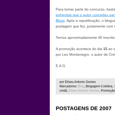
.
Para tomar parte do concurso, basta
entrevista que o autor concedeu pa
Blogs
. Após a republicação, o blogue
postagem que fez, juntamente com u
.
Temos aproximadamente 40 inscritos,
.
A promoção acontece do dia
15
ao 
por Leo Montenegro, o autor de Cri
.
E.A.G.
por Eliseu Antonio Gomes
Marcadores:
Blog
, Blogagem Coletiva,
cristã,
Eliseu Antonio Gomes
, Promoção
POSTAGENS DE 2007