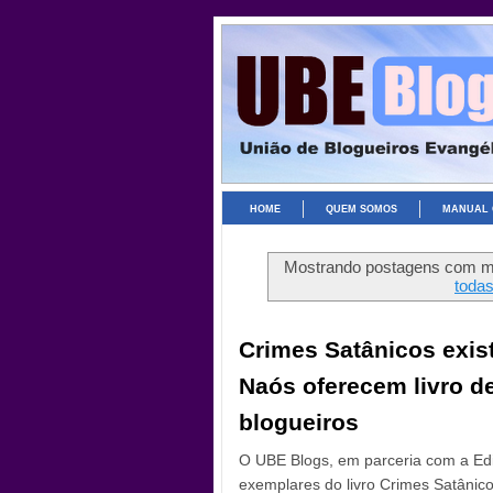
HOME
QUEM SOMOS
MANUAL 
Mostrando postagens com 
toda
Crimes Satânicos exis
Naós oferecem livro d
blogueiros
O UBE Blogs, em parceria com a Edit
exemplares do livro Crimes Satânic