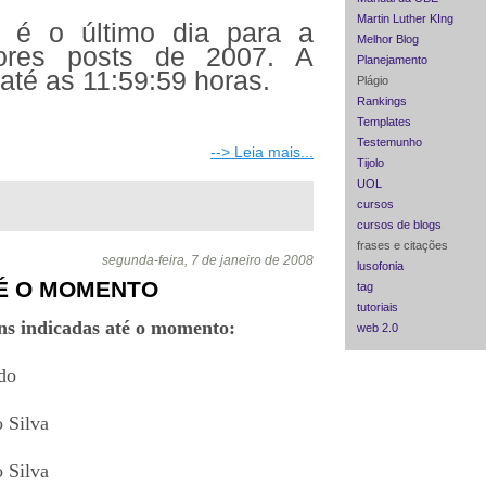
Martin Luther KIng
, é o último dia para a
Melhor Blog
ores posts de 2007. A
Planejamento
 até as 11:59:59 horas.
Plágio
Rankings
Templates
Testemunho
--> Leia mais...
Tijolo
UOL
cursos
cursos de blogs
frases e citações
segunda-feira, 7 de janeiro de 2008
lusofonia
TÉ O MOMENTO
tag
tutoriais
ns indicadas até o momento:
web 2.0
do
o Silva
o Silva