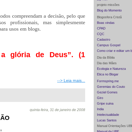
projeto missões
Blog do Momento
todos compreendam a decisão, pelo que
Blogosfera Cristã
os profissionais, mas simplesmente
Boas vindas
para usos em blogs.
CPAD
CQC
Cadastro
Campus Gospel
Como criar e editar um 
 a glória de Deus”. (1
Dia da Bíblia
Dia das Mães
Ecologia e Natureza
Etica no Blogar
--> Leia mais...
Formspring.me
Geremias do Couto
Geziel Gomes
Giro
Gripe suina
India
quinta-feira, 31 de janeiro de 2008
Intelectualidade
ÇÃO
Lucas Santos
Manual Orientações UB
,
Manual da UBE