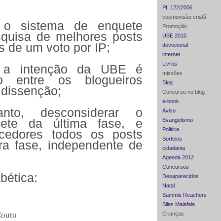
PL 122/2006
cosmovisão cristã
 o sistema de enquete
Promoção
squisa de melhores posts
UBE 2010
s de um voto por IP;
devocional
internet
Livros
e a intenção da UBE é
missões
o entre os blogueiros
Blog
 dissenção;
Concurso no blog
e-book
anto, desconsiderar o
Aviso
Evangelismo
uete da última fase, e
Politica
cedores todos os posts
Sorteios
ra fase, independente de
cidadania
Agenda 2012
Concursos
bética:
Desaparecidos
Natal
Sammis Reachers
Silas Malafaia
Couto
Crianças