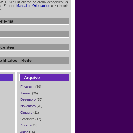
iso: 1) Ser um cristão de credo evangélico; 2)
à
; 3) Ler o
Manual de Orientações
e; 4) Inserir
og.
r e-mail
ecentes
afiliados - Rede
Arquivo
Fevereiro
(10)
Janeiro
(25)
Dezembro
(25)
Novembro
(20)
Outubro
(11)
Setembro (17)
Agosto
(13)
Julho
(15)