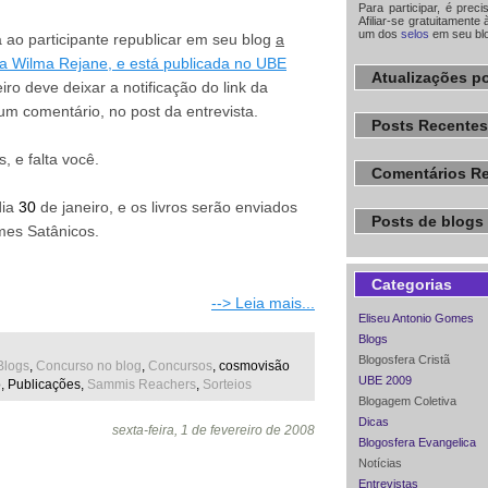
Para participar, é prec
Afiliar-se gratuitamente 
um dos
selos
em seu bl
 ao participante republicar em seu blog
a
ra Wilma Rejane, e está publicada no UBE
Atualizações po
iro deve deixar a notificação do link da
m comentário, no post da entrevista.
Posts Recentes
 e falta você.
Comentários R
dia
30
de janeiro, e os livros serão enviados
Posts de blogs 
mes Satânicos.
Categorias
--> Leia mais...
Eliseu Antonio Gomes
Blogs
Blogosfera Cristã
Blogs
,
Concurso no blog
,
Concursos
, cosmovisão
UBE 2009
, Publicações,
Sammis Reachers
,
Sorteios
Blogagem Coletiva
Dicas
sexta-feira, 1 de fevereiro de 2008
Blogosfera Evangelica
Notícias
Entrevistas