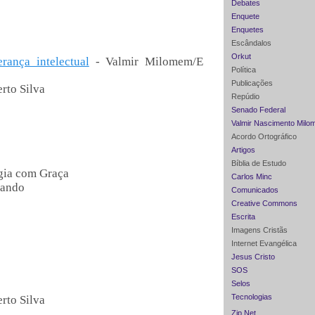
Debates
Enquete
Enquetes
Escândalos
Orkut
rança intelectual
- Valmir Milomem/E
Política
Publicações
rto Silva
Repúdio
Senado Federal
Valmir Nascimento Milo
Acordo Ortográfico
Artigos
Bíblia de Estudo
gia com Graça
Carlos Minc
mando
Comunicados
Creative Commons
Escrita
Imagens Cristãs
Internet Evangélica
Jesus Cristo
SOS
Selos
Tecnologias
rto Silva
Zip Net