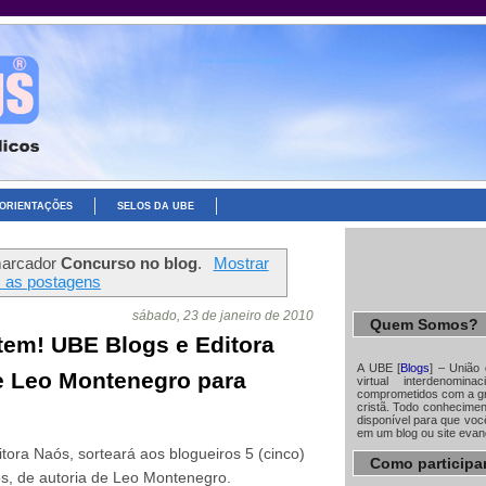
União de Blogueiros Evangélicos
ORIENTAÇÕES
SELOS DA UBE
marcador
Concurso no blog
.
Mostrar
s as postagens
sábado, 23 de janeiro de 2010
Quem Somos?
tem! UBE Blogs e Editora
A UBE [
Blogs
] – União
e Leo Montenegro para
virtual interdenomin
comprometidos com a gr
cristã. Todo conhecime
disponível para que você
em um blog ou site evan
ora Naós, sorteará aos blogueiros 5 (cinco)
Como participa
os, de autoria de Leo Montenegro.