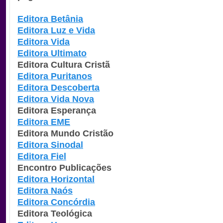
Editora Betânia
Editora Luz e Vida
Editora Vida
Editora Ultimato
Editora Cultura Cristã
Editora Puritanos
Editora Descoberta
Editora Vida Nova
Editora Esperança
Editora EME
Editora Mundo Cristão
Editora Sinodal
Editora Fiel
Encontro Publicações
Editora Horizontal
Editora Naós
Editora Concórdia
Editora Teológica