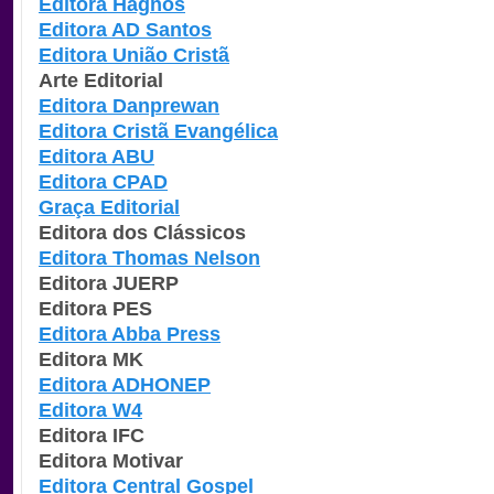
Editora Hagnos
Editora AD Santos
Editora União Cristã
Arte Editorial
Editora Danprewan
Editora Cristã Evangélica
Editora ABU
Editora CPAD
Graça Editorial
Editora dos Clássicos
Editora Thomas Nelson
Editora JUERP
Editora PES
Editora Abba Press
Editora MK
Editora ADHONEP
Editora W4
Editora IFC
Editora Motivar
Editora Central Gospel