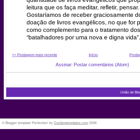
leitura que os faça meditar, refletir, pensar.
Gostaríamos de receber graciosamente d
doação de livros evangélicos, no que for p
como complemento para o tratamento do
“batalhadores por uma nova e digna vida”
<< Postagem mais recente
Início
Posta
Assinar: Postar comentários (Atom)
União de Blo
© Blogger template 'Perfection' by
Ourblogtemplates.com
2008