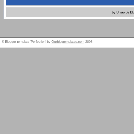
by União de Bl
© Blogger template 'Perfection' by
Ourblogtemplates.com
2008