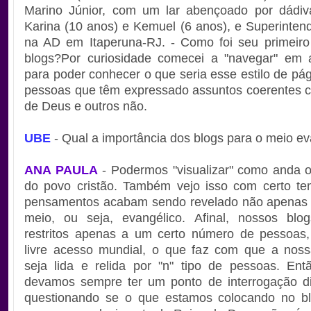
Marino Júnior, com um lar abençoado por dádiva
Karina (10 anos) e Kemuel (6 anos), e Superinte
na AD em Itaperuna-RJ. - Como foi seu primeiro
blogs?Por curiosidade comecei a "navegar" em a
para poder conhecer o que seria esse estilo de pág
pessoas que têm expressado assuntos coerentes 
de Deus e outros não.
UBE
- Qual a importância dos blogs para o meio ev
ANA PAULA
- Podermos "visualizar" como anda 
do povo cristão. Também vejo isso com certo tem
pensamentos acabam sendo revelado não apenas 
meio, ou seja, evangélico. Afinal, nossos blo
restritos apenas a um certo número de pessoas
livre acesso mundial, o que faz com que a no
seja lida e relida por "n" tipo de pessoas. Ent
devamos sempre ter um ponto de interrogação di
questionando se o que estamos colocando no b