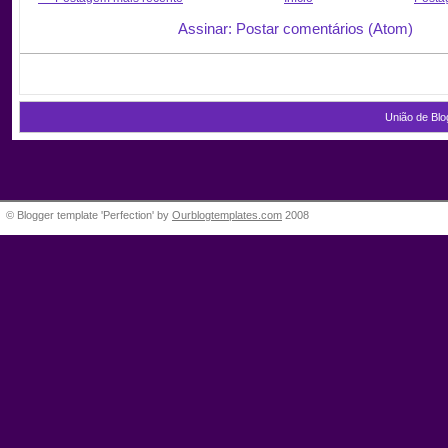
Assinar: Postar comentários (Atom)
União de Blo
© Blogger template 'Perfection' by
Ourblogtemplates.com
2008