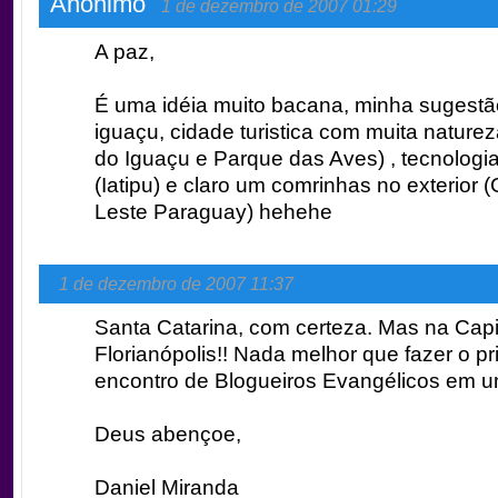
Anônimo
1 de dezembro de 2007 01:29
A paz,
É uma idéia muito bacana, minha sugestã
iguaçu, cidade turistica com muita nature
do Iguaçu e Parque das Aves) , tecnologia 
(Iatipu) e claro um comrinhas no exterior 
Leste Paraguay) hehehe
1 de dezembro de 2007 11:37
Santa Catarina, com certeza. Mas na Capit
Florianópolis!! Nada melhor que fazer o pr
encontro de Blogueiros Evangélicos em u
Deus abençoe,
Daniel Miranda