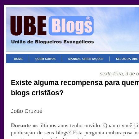
HOME
QUEM SOMOS
MANUAL ORIENTAÇÕES
SELOS DA UBE
sexta-feira, 9 de
Existe alguma recompensa para quem
blogs cristãos?
.
João Cruzué
Durante os
últimos anos tenho ouvido: Quanto você j
publicação de seus blogs? Esta pergunta embaraçosa no