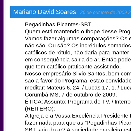
Mariano David Soares
26 de outubro de 2009 2
Pegadinhas Picantes-SBT.
Quem está mantendo o Ibope desse Pro
Vamos fazer algumas comparações? Os e
não são. Ou são? Os incrédulos somado
católicos de rótulo, não daria para manter 
em conseqüência sairia do ar. Então pod
que tem católico praticante assistindo.
Nosso empresário Silvio Santos, bem co
são a favor do Programa, estão convidado
meditar: Mateus 6, 24. / Lucas 17, 1. / Luc
Corumbá-MS, 7 de outubro de 2009.
ÉTICA: Assunto: Programa de TV. / Interr
(REITERO):
A Igreja e a Vossa Excelência Presidente 
fazer nada para que as “Pegadinhas Pica
SBT saia do ar? A sociedade brasileira es