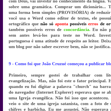
com Deus, vai investir no conhecimento da língua. V
sobre uma gramática. Comprar um dicionário... To
uma forma bem simples (PROVISÓRIA) de reduzir t
você usa o Word como editor de textos, ele possu
ortográfico que
não só
aponta
possíveis
erros
de or
também possíveis erros de
concordância.
Eu não pu
sem antes levá-los para teste no Word. Invest
portuguesa é uma atitude de respeito ao leitor. Deix
um blog por não saber escrever bem, não se justifica.
9 - Como foi que João Cruzué começou a publicar bl
Primeiro, sempre gostei de trabalhar com lit
evangelização. Mas, não foi este o fator principal. 
quando eu fui digitar a palavra "church" na barra
do navegador (Internet Explorer) esperava que se abr
uma Igreja evangélica. Não foi isso que aconteceu.
veio o site de uma igreja satanista, com a foto d
chifres e barbicha. Eu me assustei. Não esperava 