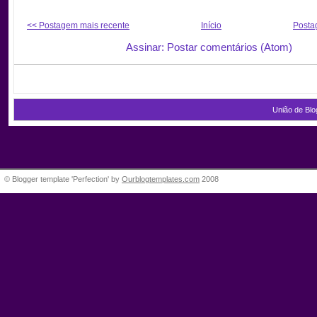
<< Postagem mais recente
Início
Posta
Assinar: Postar comentários (Atom)
União de Blo
© Blogger template 'Perfection' by
Ourblogtemplates.com
2008