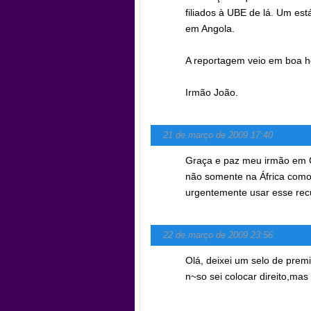
filiados à UBE de lá. Um es
em Angola.
A reportagem veio em boa h
Irmão João.
21 de março de 2009 17:40
Graça e paz meu irmão em C
não somente na África como 
urgentemente usar esse recu
22 de março de 2009 23:56
Olá, deixei um selo de prem
n~so sei colocar direito,mas