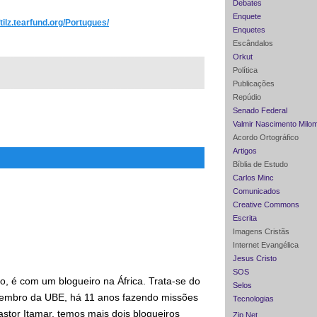
Debates
Enquete
/tilz.tearfund.org/Portugues/
Enquetes
Escândalos
Orkut
Política
Publicações
Repúdio
Senado Federal
Valmir Nascimento Milo
Acordo Ortográfico
Artigos
Bíblia de Estudo
Carlos Minc
Comunicados
Creative Commons
Escrita
Imagens Cristãs
Internet Evangélica
Jesus Cristo
SOS
xo, é com um blogueiro na África. Trata-se do
Selos
membro da UBE, há 11 anos fazendo missões
Tecnologias
tor Itamar, temos mais dois blogueiros
Zip Net