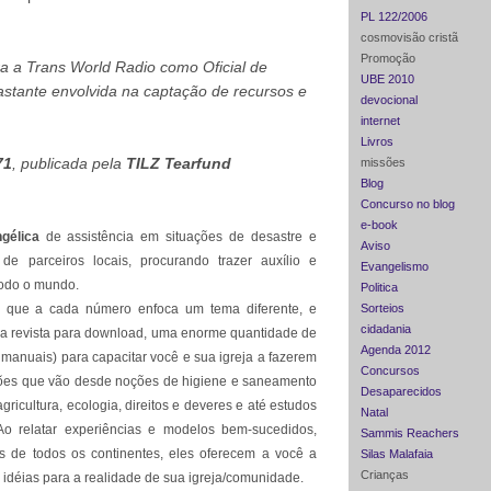
PL 122/2006
cosmovisão cristã
Promoção
ra a Trans World Radio como Oficial de
UBE 2010
stante envolvida na captação de recursos e
devocional
internet
Livros
71
, publicada pela
TILZ Tearfund
missões
Blog
Concurso no blog
e-book
gélica
de assistência em situações de desastre e
Aviso
de parceiros locais, procurando trazer auxílio e
Evangelismo
todo o mundo.
Politica
, que a cada número enfoca um tema diferente, e
Sorteios
cidadania
da revista para download, uma enorme quantidade de
Agenda 2012
 manuais) para capacitar você e sua igreja a fazerem
Concursos
ções que vão desde noções de higiene e saneamento
Desaparecidos
ricultura, ecologia, direitos e deveres e até estudos
Natal
 Ao relatar experiências e modelos bem-sucedidos,
Sammis Reachers
s de todos os continentes, eles oferecem a você a
Silas Malafaia
Crianças
 idéias para a realidade de sua igreja/comunidade.