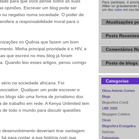
ade para que você pense sobre as suas
Para participar, é prec
Afiliar-se gratuitamente 
as opiniões. Escrever um blog pode ser
um dos
selos
em seu bl
vo ou negativo numa sociedade. O poder de
ransfere a responsabilidade moral para o
Atualizações po
Posts Recentes
ganizações no Quênia que fazem um bom
mento. Minha principal prioridade é o HIV, e
Comentários R
isas que escrevi no meu blog já foram
ia. Quando leio esses artigos, penso comigo
Posts de blogs 
Categorias
sério na sociedade africana. Foi
sociation. Qualquer um pode escrever e
Eliseu Antonio Gomes
, os blogs são uma forma de jornalismo dos
Blogs
Blogosfera Cristã
 de trabalho em rede: A Kenya Unlimited tem
UBE 2009
s de todo o mundo para discutir questões
Blogagem Coletiva
Dicas
Blogosfera Evangelica
 desenvolvimento deveriam tirar vantagem
Notícias
 há para contar a sua história com sua
Entrevistas