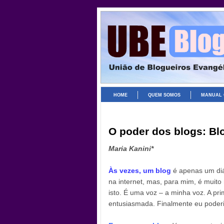
HOME
QUEM SOMOS
MANUAL 
O poder dos blogs: Bl
Maria Kanini*
Às vezes, um blog
é apenas um diá
na internet, mas, para mim, é muito
isto. É uma voz – a minha voz. A pri
entusiasmada. Finalmente eu poderi