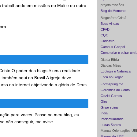
tá trabalhando em missões no Mali e ou outro
projeto missões
Blog do Momento
Blogosfera Cristã
Boas vindas
ora.
CPAD
CQC
Cadastro
Campus Gospel
Como criar e editar um 
Dia da Bíblia
Dia das Mães
risto.O poder dos blogs é uma realidade
Ecologia e Natureza
também aqui no Brasil.A igreja deve
Etica no Blogar
rso na internet objetivando a glória de Deus.
Formspring.me
Geremias do Couto
Geziel Gomes
Giro
Gripe suina
India
iação para voces. Passe no meu blog, eu
Intelectualidade
 se não conseguir, me avise.
Lucas Santos
Manual Orientações UB
Manual da UBE