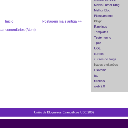
Martin Luther KIng
Melhor Blog
Planejamento
Início
Postagem mais antiga >>
Plágio
Rankings
star comentários (Atom)
Templates
Testemunho
Tijolo
UOL
cursos
cursos de blogs
frases e citações
lusofonia
tag
tutoriais
web 2.0
União de Blogueiros Evangélicos UBE 2009