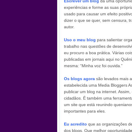
Escrever um blog
dá uma oportunid
experiências e forme as suas própri
usado para causar um efeito positi
dizer o que se quer, sem censura, t
autor.
Uso o meu blog
para salientar or
trabalho nas questões de desenvolvi
eu procuro a boa prática. Várias co
publicadas em jornais aqui no Quên
mesma: “Minha voz foi ouvida.”
Os blogs agora
são levados mais a 
estabelecida uma Media Bloggers As
publicar um blog na internet. Assim
cidadãos. É também uma ferramenta
um site que está reunindo queniano
importantes para eles.
Eu acredito
que as organizações de
dos blogs. Que melhor oportunidade