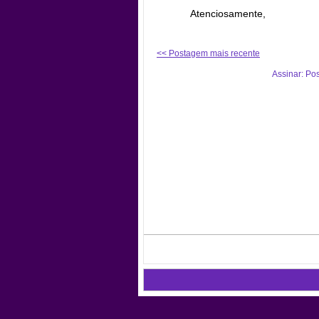
Atenciosamente,
<< Postagem mais recente
Assinar: Po