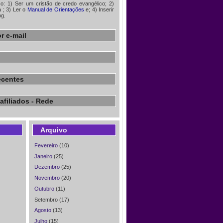
iso: 1) Ser um cristão de credo evangélico; 2)
à
; 3) Ler o
Manual de Orientações
e; 4) Inserir
og.
r e-mail
ecentes
afiliados - Rede
Arquivo
Fevereiro
(10)
Janeiro
(25)
Dezembro
(25)
Novembro
(20)
Outubro
(11)
Setembro (17)
Agosto
(13)
Julho
(15)