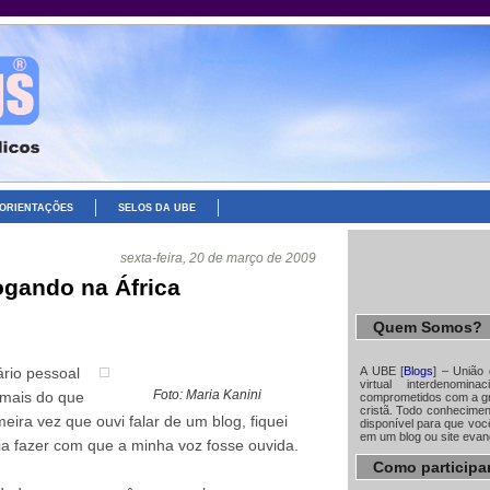
União de Blogueiros Evangélicos
ORIENTAÇÕES
SELOS DA UBE
sexta-feira, 20 de março de 2009
ogando na África
Quem Somos?
A UBE [
Blogs
] – União
rio pessoal
virtual interdenomin
Foto: Maria Kanini
 mais do que
comprometidos com a gr
cristã. Todo conhecime
meira vez que ouvi falar de um blog, fiquei
disponível para que você
em um blog ou site evan
a fazer com que a minha voz fosse ouvida.
Como participa