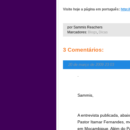
Visite hoje a página em português:
http:/
por Sammis Reachers
Marcadores:
Blogs
,
Dicas
3 Comentários:
20 de março de 2009 23:03
.
Sammis,
A entrevista publicada, abai
Pastor Itamar Fernandes, 
em Moçambique. Além do Pas