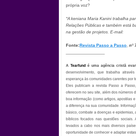
própria voz?
8
*A keniana Maria Kanini trabalha pa
Relações Públicas e também está ba
na gestão de projetos. E-mail:
*
8
Fonte:
Revista Passo a Passo
,
n
º
________________
A
Tearfund
é uma agência cristã
evan
desenvolvimento, que trabalha através 
esperança às comunidades carentes por 
Eles publicam a revista Passo a Passo
oferecem no seu site, além dos números 
boa informação (como artigos, apostilas e
a diferença na sua comunidade. Informa
básico, combate a doenças e epidemias, ag
bíblicos focados nas questões sociais.
levados a cabo nos mais diversos paíse
oportunidade de conhecer e adaptar estas