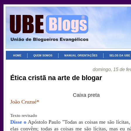
HOME
QUEM SOMOS
MANUAL ORIENTAÇÕES
SELOS DA UBE
domingo, 15 de fe
Ética cristã na arte de blogar
Caixa preta
J
oão Cruzué*
Texto revisado
Disse o
Apóstolo
Paulo "Todas as coisas me são lícitas
elas convêm; todas as coisas me são lícitas, mas eu n