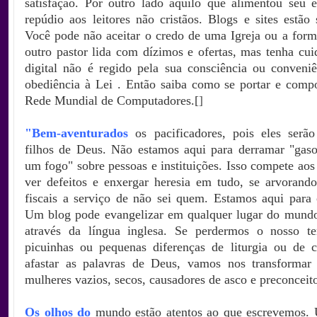
satisfação. Por outro lado aquilo que alimentou seu 
repúdio aos leitores não cristãos. Blogs e sites estão 
Você pode não aceitar o credo de uma Igreja ou a for
outro pastor lida com dízimos e ofertas, mas tenha cui
digital não é regido pela sua consciência ou conveniê
obediência à Lei
. Então saiba como se portar e compo
Rede Mundial de Computadores.
[
]
"Bem-aventurados
os pacificadores, pois eles ser
filhos de Deus. Não estamos aqui para derramar "gaso
um fogo" sobre pessoas e instituições. Isso compete ao
ver defeitos e enxergar heresia em tudo, se arvorando
fiscais a serviço de não sei quem. Estamos aqui para c
Um blog pode evangelizar em qualquer lugar do mund
através da língua inglesa. Se perdermos o nosso t
picuinhas ou pequenas diferenças de liturgia ou de 
afastar as palavras de Deus, vamos nos transforma
mulheres vazios, secos, causadores de asco e preconceito
Os olhos do
mundo estão atentos ao que escrevemos. 