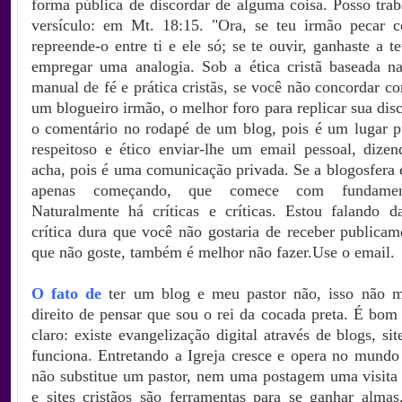
forma pública de discordar de alguma coisa. Posso trab
versículo: em Mt. 18:15. "Ora, se teu irmão pecar co
repreende-o entre ti e ele só; se te ouvir, ganhaste a t
empregar uma analogia. Sob a ética cristã baseada na
manual de fé e prática cristãs, se você não concordar c
um blogueiro irmão, o melhor foro para replicar sua dis
o comentário no rodapé de um blog, pois é um lugar p
respeitoso e ético enviar-lhe um email pessoal, dize
acha, pois é uma comunicação privada. Se a blogosfera 
apenas começando, que comece com fundament
Naturalmente há críticas e críticas. Estou falando d
crítica dura que você não gostaria de receber publica
que não goste, também é melhor não fazer.Use o email.
O fato de
ter um blog e meu pastor não, isso não m
direito de pensar que sou o rei da cocada preta. É bom
claro: existe evangelização digital através de blogs, sit
funciona. Entretando a Igreja cresce e opera no mundo
não substitue um pastor, nem uma postagem uma visita 
e sites cristãos são ferramentas para se ganhar alma