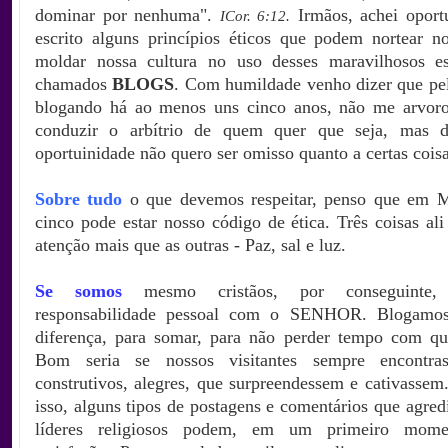
dominar por nenhuma".
Irmãos, achei
oport
ICor. 6:12.
escrito alguns princípios éticos que podem nortear n
moldar nossa cultura no uso desses maravilhosos es
chamados
BLOGS
. Com humildade venho dizer que pel
blogando há ao menos uns cinco anos, não me arvoro
conduzir o arbítrio de quem quer que seja, mas 
oportuinidade não quero ser omisso quanto a certas coisa
Sobre tudo
o que devemos respeitar, penso que em M
cinco pode estar nosso código de ética. Três coisas a
atenção mais que as outras - Paz, sal e luz.
Se somos
mesmo cristãos, por conseguinte,
responsabilidade pessoal com o SENHOR. Blogamos
diferença, para somar, para não perder tempo com qu
Bom seria se nossos visitantes sempre encontra
construtivos, alegres, que surpreendessem e cativassem
isso, alguns tipos de postagens e comentários que agred
líderes religiosos podem, em um primeiro mome