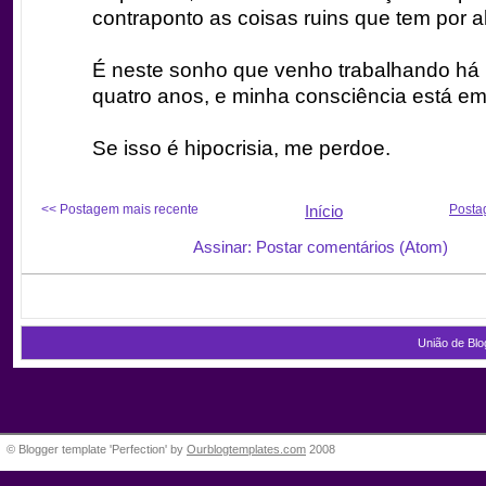
contraponto as coisas ruins que tem por al
É neste sonho que venho trabalhando há
quatro anos, e minha consciência está em
Se isso é hipocrisia, me perdoe.
<< Postagem mais recente
Início
Posta
Assinar: Postar comentários (Atom)
União de Blo
© Blogger template 'Perfection' by
Ourblogtemplates.com
2008