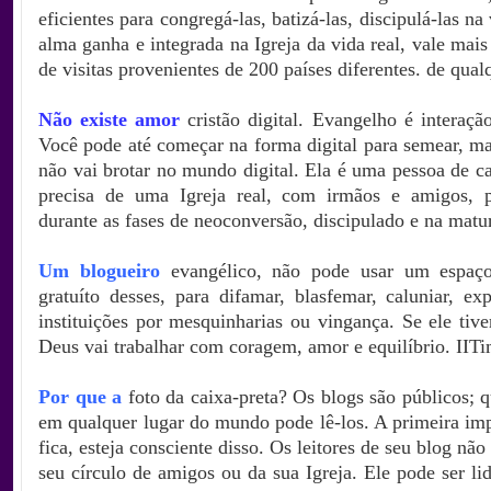
eficientes para congregá-las, batizá-las, discipulá-las n
alma ganha e integrada na Igreja da vida real, vale mai
de visitas provenientes de 200 países diferentes. de qual
Não existe amor
cristão digital. Evangelho é interaçã
Você pode até começar na forma digital para semear, ma
não vai brotar no mundo digital. Ela é uma pessoa de c
precisa de uma Igreja real, com irmãos e amigos, p
durante as fases de neoconversão, discipulado e na matu
Um blogueiro
evangélico, não pode usar um espaç
gratuíto desses, para difamar, blasfemar, caluniar, ex
instituições por mesquinharias ou vingança. Se ele tive
Deus vai trabalhar com coragem, amor e equilíbrio. IITi
Por que a
foto da caixa-preta? Os blogs são públicos; 
em qualquer lugar do mundo pode lê-los. A primeira imp
fica, esteja consciente disso. Os leitores de seu blog nã
seu círculo de amigos ou da sua Igreja. Ele pode ser li