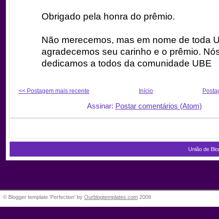
Obrigado pela honra do prêmio.
Não merecemos, mas em nome de toda 
agradecemos seu carinho e o prêmio. Nó
dedicamos a todos da comunidade UBE
<< Postagem mais recente
Início
Posta
Assinar:
Postar comentários (Atom)
União de Blo
© Blogger template 'Perfection' by
Ourblogtemplates.com
2008