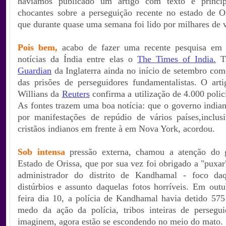
havíamos publicado um artigo com texto e princip
chocantes sobre a perseguição recente no estado de Or
que durante quase uma semana foi lido por milhares de v
Pois bem,
acabo de fazer uma recente pesquisa em 
notícias da Índia entre elas o
The Times of India
.
T
Guardian
da Inglaterra ainda no início de setembro com
das prisões de perseguidores fundamentalistas. O art
Willians da
Reuters
confirma a utilização de 4.000 polic
As fontes trazem uma boa notícia: que o governo indian
por manifestações de repúdio de vários países,inclusi
cristãos indianos em frente à em Nova York, acordou.
Sob intensa
pressão externa, chamou a atenção do 
Estado de Orissa, que por sua vez foi obrigado a "puxar
administrador do distrito de Kandhamal - foco daq
distúrbios e assunto daquelas fotos horríveis. Em outu
feira dia 10, a polícia de Kandhamal havia detido 57
medo da ação da polícia, tribos inteiras de persegu
imaginem, agora estão se escondendo no meio do mato.