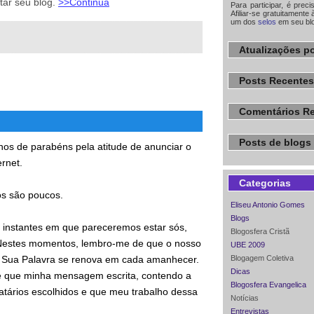
tar seu blog.
>>Continua
Para participar, é prec
Afiliar-se gratuitamente 
um dos
selos
em seu bl
Atualizações po
Posts Recentes
Comentários R
Posts de blogs 
nos de parabéns pela atitude de anunciar o
rnet.
Categorias
os são poucos.
Eliseu Antonio Gomes
Blogs
 instantes em que pareceremos estar sós,
Blogosfera Cristã
Nestes momentos, lembro-me de que o nosso
UBE 2009
 Sua Palavra se renova em cada amanhecer.
Blogagem Coletiva
Dicas
 que minha mensagem escrita, contendo a
Blogosfera Evangelica
atários escolhidos e que meu trabalho dessa
Notícias
Entrevistas