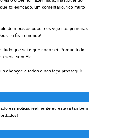
 visto o Senhor fazer maravilhas.Quando
ue foi edificado, um comentário, fico muito
itulo de meus estudos e os vejo nas primeiras
 Deus Tu És tremendo!
s tudo que sei é que nada sei. Porque tudo
a seria sem Ele.
us abençoe a todos e nos faça prosseguir
tado ess noticia realmente eu estava tambem
verdades!