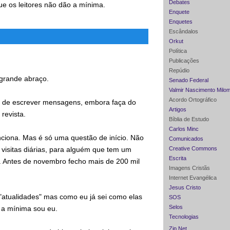
Debates
ue os leitores não dão a mínima.
Enquete
Enquetes
Escândalos
Orkut
Política
Publicações
Repúdio
 grande abraço.
Senado Federal
Valmir Nascimento Milo
Acordo Ortográfico
e de escrever mensagens, embora faça do
Artigos
 revista.
Bíblia de Estudo
Carlos Minc
nciona. Mas é só uma questão de início. Não
Comunicados
visitas diárias, para alguém que tem um
Creative Commons
Escrita
r. Antes de novembro fecho mais de 200 mil
Imagens Cristãs
Internet Evangélica
Jesus Cristo
"atualidades" mas como eu já sei como elas
SOS
Selos
 a mínima sou eu.
Tecnologias
Zip Net