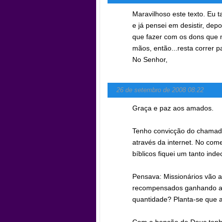
Maravilhoso este texto. Eu
e já pensei em desistir, de
que fazer com os dons que 
mãos, então...resta correr p
No Senhor,
26 de setembro de 2008 08:22
Graça e paz aos amados.
Tenho convicção do chamad
através da internet. No com
bíblicos fiquei um tanto in
Pensava: Missionários vão a
recompensados ganhando al
quantidade? Planta-se que a 