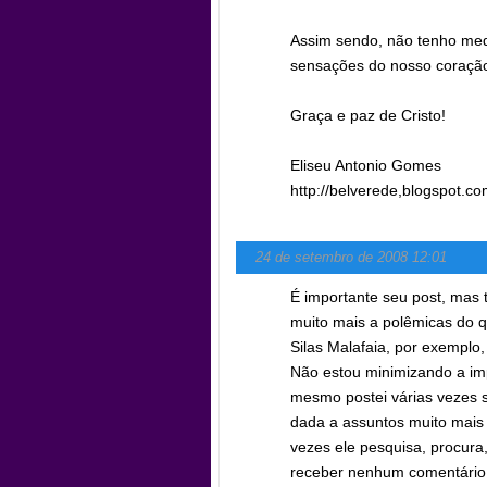
Assim sendo, não tenho medo
sensações do nosso coraçã
Graça e paz de Cristo!
Eliseu Antonio Gomes
http://belverede,blogspot.co
24 de setembro de 2008 12:01
É importante seu post, mas 
muito mais a polêmicas do q
Silas Malafaia, por exemplo
Não estou minimizando a im
mesmo postei várias vezes s
dada a assuntos muito mais 
vezes ele pesquisa, procura
receber nenhum comentário.