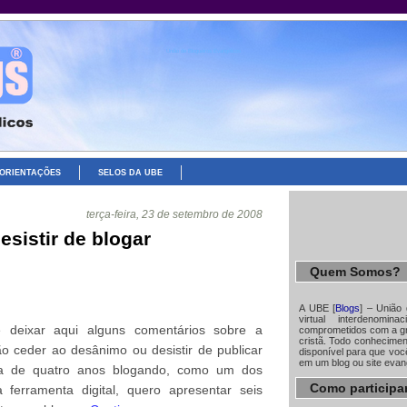
União de Blogueiros Evangélicos
ORIENTAÇÕES
SELOS DA UBE
terça-feira, 23 de setembro de 2008
esistir de blogar
Quem Somos?
A UBE [
Blogs
] – União
virtual interdenomin
 deixar aqui alguns comentários sobre a
comprometidos com a gr
cristã. Todo conhecime
ão ceder ao desânimo ou desistir de publicar
disponível para que você
em um blog ou site evan
ia de quatro anos blogando, como um dos
Como participa
 ferramenta digital, quero apresentar seis