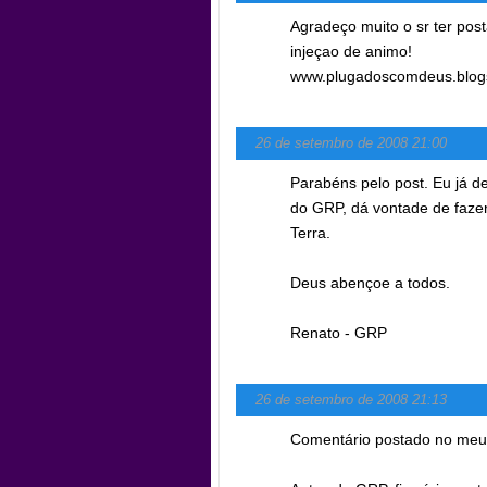
Agradeço muito o sr ter pos
injeçao de animo!
www.plugadoscomdeus.blog
26 de setembro de 2008 21:00
Parabéns pelo post. Eu já d
do GRP, dá vontade de faze
Terra.
Deus abençoe a todos.
Renato - GRP
26 de setembro de 2008 21:13
Comentário postado no meu