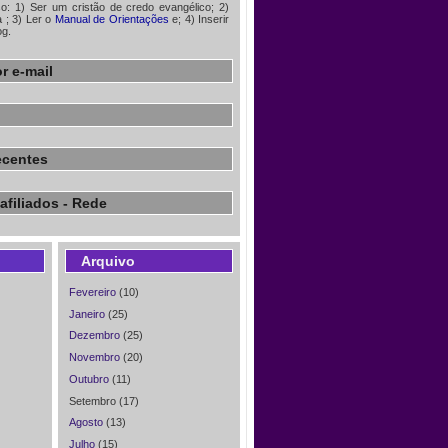
iso: 1) Ser um cristão de credo evangélico; 2)
à
; 3) Ler o
Manual de Orientações
e; 4) Inserir
og.
r e-mail
ecentes
afiliados - Rede
Arquivo
Fevereiro
(10)
Janeiro
(25)
Dezembro
(25)
Novembro
(20)
Outubro
(11)
Setembro (17)
Agosto
(13)
Julho
(15)