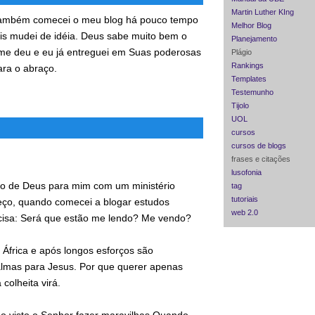
Martin Luther KIng
 também comecei o meu blog há pouco tempo
Melhor Blog
pois mudei de idéia. Deus sabe muito bem o
Planejamento
me deu e eu já entreguei em Suas poderosas
Plágio
Rankings
ara o abraço.
Templates
Testemunho
Tijolo
UOL
cursos
cursos de blogs
frases e citações
lusofonia
o de Deus para mim com um ministério
tag
tutoriais
eço, quando comecei a blogar estudos
web 2.0
decisa: Será que estão me lendo? Me vendo?
 África e após longos esforços são
mas para Jesus. Por que querer apenas
colheita virá.