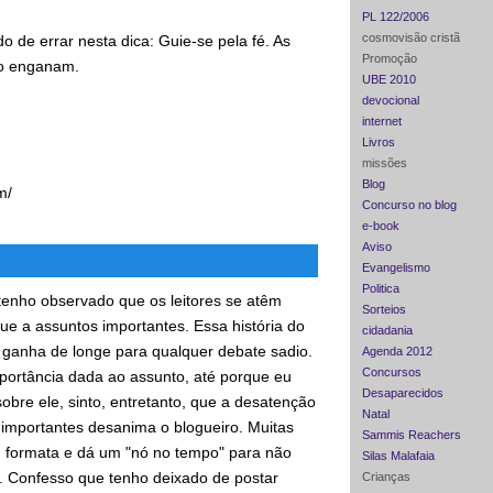
PL 122/2006
cosmovisão cristã
 de errar nesta dica: Guie-se pela fé. As
Promoção
o enganam.
UBE 2010
devocional
internet
Livros
missões
Blog
m/
Concurso no blog
e-book
Aviso
Evangelismo
Politica
tenho observado que os leitores se atêm
Sorteios
ue a assuntos importantes. Essa história do
cidadania
, ganha de longe para qualquer debate sadio.
Agenda 2012
Concursos
portância dada ao assunto, até porque eu
Desaparecidos
obre ele, sinto, entretanto, que a desatenção
Natal
importantes desanima o blogueiro. Muitas
Sammis Reachers
, formata e dá um "nó no tempo" para não
Silas Malafaia
 Confesso que tenho deixado de postar
Crianças