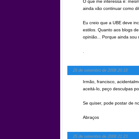
O que me interessa é: mesm
ainda vão continuar como di
Eu creio que a UBE deve inc
estilos. Quanto aos blogs de
opinião... Porque ainda sou 
.
25 de setembro de 2008 20:18
Irmão, francisco, acidental
aceitá-lo, peço desculpas por
Se quiser, pode postar de no
Abraços
25 de setembro de 2008 21:23