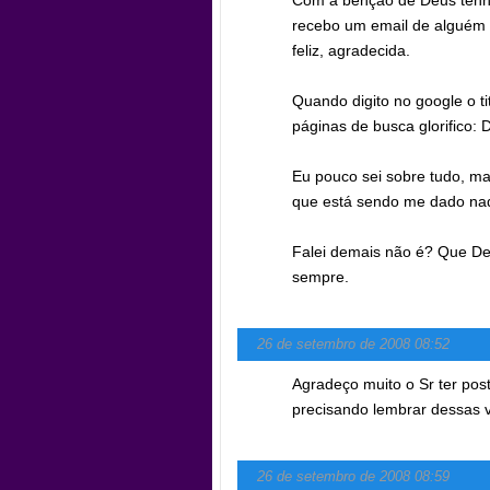
Com a benção de Deus tenho
recebo um email de alguém q
feliz, agradecida.
Quando digito no google o t
páginas de busca glorifico:
Eu pouco sei sobre tudo, ma
que está sendo me dado nad
Falei demais não é? Que De
sempre.
26 de setembro de 2008 08:52
Agradeço muito o Sr ter pos
precisando lembrar dessas 
26 de setembro de 2008 08:59