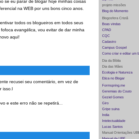
o se eu parar de blogar hoje minhas coisas
projeto missões
ferencial na WEB por uns bons cinco anos.
Blog do Momento
Blogosfera Cristã
entivar todos os blogueiros em todos seus
Boas vindas
 fofoca evangélica, vou evitar de dar minha
CPAD
CQC
novo aqui!
Cadastro
Campus Gospel
Como criar e editar um 
Dia da Bíblia
Dia das Mães
Ecologia e Natureza
Etica no Blogar
mente recusei seu comentário, em vez de
Formspring.me
 isso.l
Geremias do Couto
Geziel Gomes
vo e este erro não se repetirá...
Giro
Gripe suina
India
Intelectualidade
Lucas Santos
Manual Orientações UB
Manual da UBE