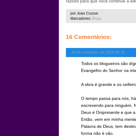
razões para que você continue a edi
por Joao Cruzue
Marcadores:
Blogs
16 Comentários:
24 de setembro de 2008 06:35
Todos os blogueiros são díg
Evangelho do Senhor na inte
A obra é grande e os ceifeir
O tempo passa para nós, há
escrevendo para ninguém. 
Deus é Onipresente e que a
Então, vem em minha mente
Palavra de Deus, tem destin
forma não é vão.