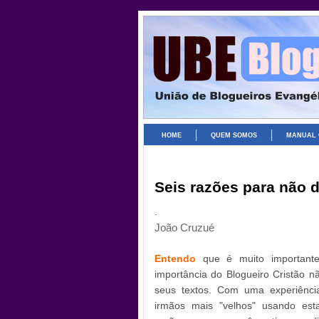
HOME
QUEM SOMOS
MANUAL 
Seis razões para não d
.
João Cruzué
Entendo
que é muito importante
importância do Blogueiro Cristão n
seus textos. Com uma experiênc
irmãos mais "velhos" usando esta