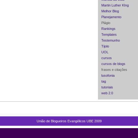
Martin Luther KIng
Melhor Blog
Planejamento
Plágio
Rankings
Templates
Testemunho
Tijolo
UOL
cursos
cursos de blogs
frases e citações
lusofonia
tag
tutoriais
web 2.0
União de Blogueiros Evangélicos UBE 2009