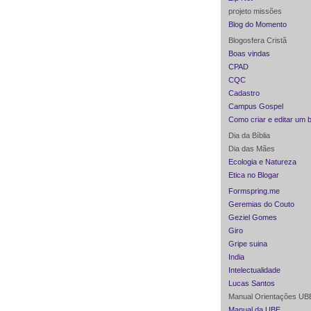
projeto missões
Blog do Momento
Blogosfera Cristã
Boas vindas
CPAD
CQC
Cadastro
Campus Gospel
Como criar e editar um 
Dia da Bíblia
Dia das Mães
Ecologia e Natureza
Etica no Blogar
Formspring.me
Geremias do Couto
Geziel Gomes
Giro
Gripe suina
India
Intelectualidade
Lucas Santos
Manual Orientações UB
Manual da UBE