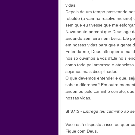
vidas.
Depois de um tempo passeando not
rebelde (a varinha resolve mesmo) 
sem que eu tivesse que me esforça
Novamente percebi que Deus age d
andando sem eira nem beira, Ele pe
em nossas vidas para que a gente d
Entenda-me, Deus não quer o mal d
nós só ouvimos a voz d'Ele no silên
como todo pai amoroso e atencioso 
sejamos mais disciplinados.
O que devemos entender é que, seja
sabe a diferença? Em outro momento
andemos pelo caminho correto, qu
nossas vidas.
Sl 37:5
-
Entrega teu caminho ao sen
Você está disposto a isso ou quer c
Fique com Deus.