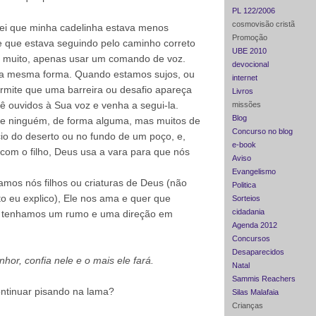
PL 122/2006
cosmovisão cristã
ei que minha cadelinha estava menos
Promoção
e que estava seguindo pelo caminho correto
UBE 2010
r muito, apenas usar um comando de voz.
devocional
a mesma forma. Quando estamos sujos, ou
internet
rmite que uma barreira ou desafio apareça
Livros
ê ouvidos à Sua voz e venha a segui-la.
missões
Blog
e ninguém, de forma alguma, mas muitos de
Concurso no blog
cio do deserto ou no fundo de um poço, e,
e-book
com o filho, Deus usa a vara para que nós
Aviso
Evangelismo
mos nós filhos ou criaturas de Deus (não
Politica
 eu explico), Ele nos ama e quer que
Sorteios
cidadania
e tenhamos um rumo e uma direção em
Agenda 2012
Concursos
Desaparecidos
hor, confia nele e o mais ele fará.
Natal
Sammis Reachers
ontinuar pisando na lama?
Silas Malafaia
Crianças