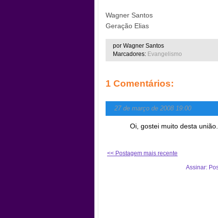
Wagner Santos
Geração Elias
por Wagner Santos
Marcadores:
Evangelismo
1 Comentários:
27 de março de 2008 19:00
Oi, gostei muito desta união
<< Postagem mais recente
Assinar: Po