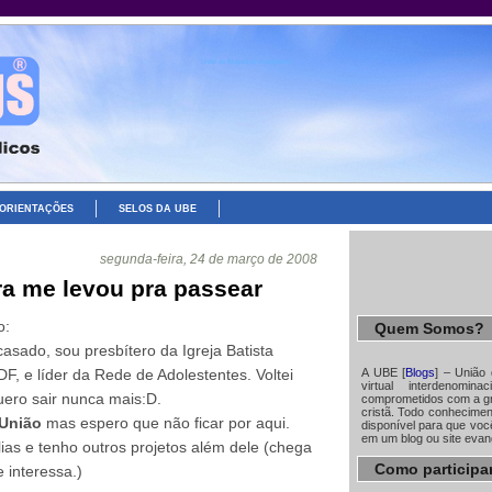
União de Blogueiros Evangélicos
ORIENTAÇÕES
SELOS DA UBE
segunda-feira, 24 de março de 2008
a me levou pra passear
o:
Quem Somos?
sado, sou presbítero da Igreja Batista
A UBE [
Blogs
] – União
, e líder da Rede de Adolestentes. Voltei
virtual interdenomin
ero sair nunca mais:D.
comprometidos com a gr
cristã. Todo conhecime
União
mas espero que não ficar por aqui.
disponível para que você
em um blog ou site evan
as e tenho outros projetos além dele (chega
Como participa
 interessa.)