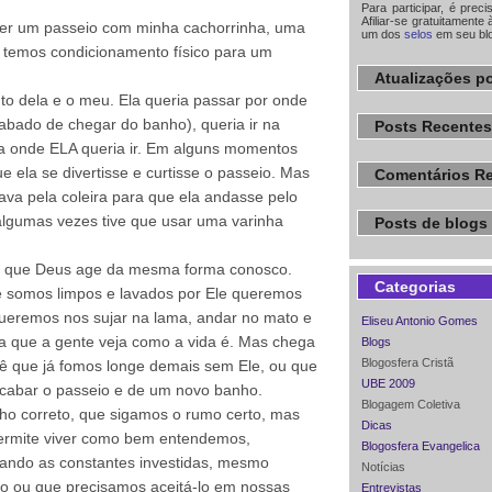
Para participar, é prec
Afiliar-se gratuitamente 
fazer um passeio com minha cachorrinha, uma
um dos
selos
em seu bl
 temos condicionamento físico para um
Atualizações po
o dela e o meu. Ela queria passar por onde
cabado de chegar do banho), queria ir na
Posts Recentes
ara onde ELA queria ir. Em alguns momentos
e ela se divertisse e curtisse o passeio. Mas
Comentários R
va pela coleira para que ela andasse pelo
lgumas vezes tive que usar uma varinha
Posts de blogs 
i que Deus age da mesma forma conosco.
Categorias
 somos limpos e lavados por Ele queremos
eremos nos sujar na lama, andar no mato e
Eliseu Antonio Gomes
a que a gente veja como a vida é. Mas chega
Blogs
Blogosfera Cristã
 que já fomos longe demais sem Ele, ou que
UBE 2009
acabar o passeio e de um novo banho.
Blogagem Coletiva
o correto, que sigamos o rumo certo, mas
Dicas
permite viver como bem entendemos,
Blogosfera Evangelica
orando as constantes investidas, mesmo
Notícias
o ou que precisamos aceitá-lo em nossas
Entrevistas