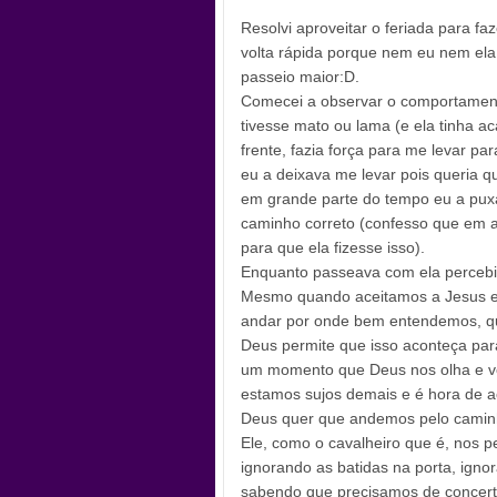
Resolvi aproveitar o feriada para 
volta rápida porque nem eu nem ela
passeio maior:D.
Comecei a observar o comportament
tivesse mato ou lama (e ela tinha a
frente, fazia força para me levar p
eu a deixava me levar pois queria qu
em grande parte do tempo eu a puxa
caminho correto (confesso que em a
para que ela fizesse isso).
Enquanto passeava com ela perceb
Mesmo quando aceitamos a Jesus e
andar por onde bem entendemos, qu
Deus permite que isso aconteça par
um momento que Deus nos olha e vê
estamos sujos demais e é hora de 
Deus quer que andemos pelo caminh
Ele, como o cavalheiro que é, nos 
ignorando as batidas na porta, ign
sabendo que precisamos de concert