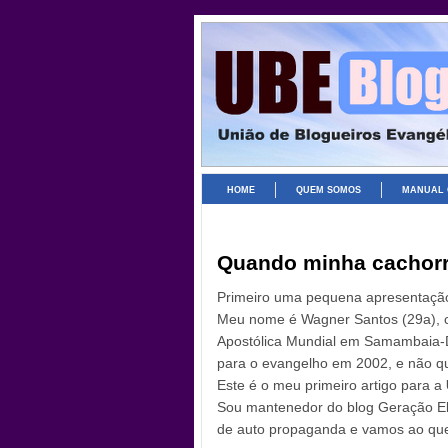
HOME
QUEM SOMOS
MANUAL 
Quando minha cachorr
Primeiro uma pequena apresentaçã
Meu nome é Wagner Santos (29a), ca
Apostólica Mundial em Samambaia-DF
para o evangelho em 2002, e não qu
Este é o meu primeiro artigo para a
Sou mantenedor do blog Geração Eli
de auto propaganda e vamos ao que