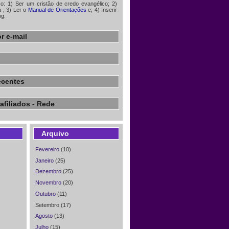
iso: 1) Ser um cristão de credo evangélico; 2)
à
; 3) Ler o
Manual de Orientações
e; 4) Inserir
og.
r e-mail
ecentes
afiliados - Rede
Arquivo
Fevereiro
(10)
Janeiro
(25)
Dezembro
(25)
Novembro
(20)
Outubro
(11)
Setembro (17)
Agosto
(13)
Julho
(15)