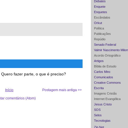
Debates
Enquete
Enquetes
Escândalos
Orkut
Política
Publicações
Repúdio
Senado Federal
Valmir Nascimento Milo
Acordo Ortográfico
Artigos
Bíblia de Estudo
Carlos Minc
. Quero fazer parte, o que é preciso?
Comunicados
Creative Commons
Escrita
Início
Postagem mais antiga >>
Imagens Cristãs
star comentários (Atom)
Internet Evangélica
Jesus Cristo
SOS
Selos
Tecnologias
Zip Net