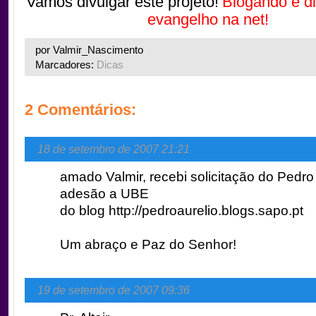
Vamos divulgar este projeto!
Blogando e d
evangelho na net!
por Valmir_Nascimento
Marcadores:
Dicas
2 Comentários:
18 de setembro de 2007 21:21
amado Valmir, recebi solicitação do Pedro
adesão a UBE
do blog http://pedroaurelio.blogs.sapo.pt
Um abraço e Paz do Senhor!
19 de setembro de 2007 09:36