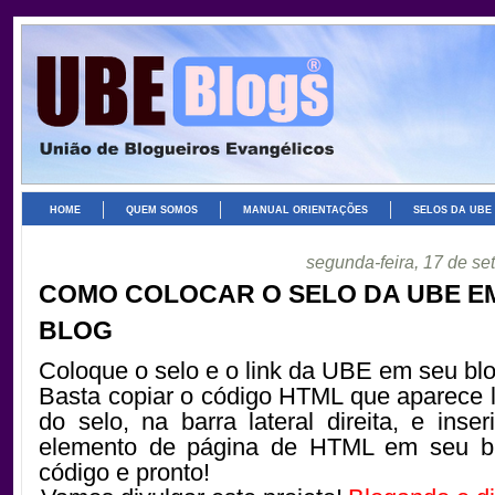
HOME
QUEM SOMOS
MANUAL ORIENTAÇÕES
SELOS DA UBE
segunda-feira, 17 de s
COMO COLOCAR O SELO DA UBE E
BLOG
Coloque o selo e o link da UBE em seu blog
Basta copiar o código HTML que aparece 
do selo, na barra lateral direita, e inse
elemento de página de HTML em seu bl
código e pronto!