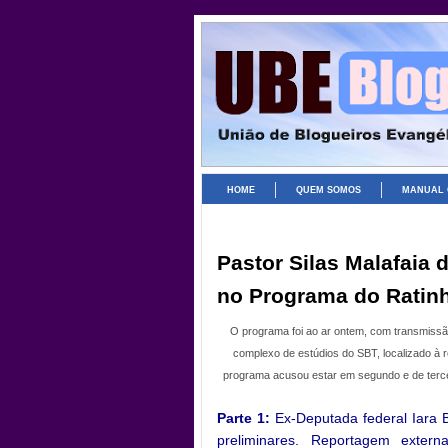
HOME
QUEM SOMOS
MANUAL 
Pastor Silas Malafaia 
no Programa do Ratinh
O programa foi ao ar ontem, com transmissã
complexo de estúdios do SBT, localizado à 
programa acusou estar em segundo e de tercei
Parte 1:
Ex-Deputada federal Iara 
preliminares. Reportagem exter