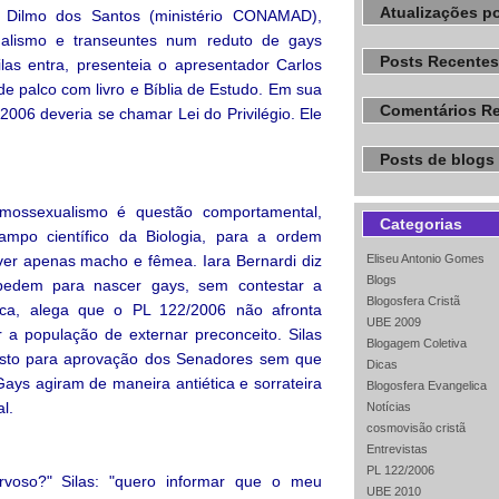
Atualizações po
r. Dilmo dos Santos (ministério CONAMAD),
alismo e transeuntes num reduto de gays
Posts Recentes
las entra, presenteia o apresentador Carlos
de palco com livro e Bíblia de Estudo. Em sua
Comentários R
/2006 deveria se chamar Lei do Privilégio. Ele
Posts de blogs 
mossexualismo é questão comportamental,
Categorias
mpo científico da Biologia, para a ordem
Eliseu Antonio Gomes
er apenas macho e fêmea. Iara Bernardi diz
Blogs
edem para nascer gays, sem contestar a
Blogosfera Cristã
ca, alega que o PL 122/2006 não afronta
UBE 2009
ir a população de externar preconceito. Silas
Blogagem Coletiva
osto para aprovação dos Senadores sem que
Dicas
ays agiram de maneira antiética e sorrateira
Blogosfera Evangelica
l.
Notícias
cosmovisão cristã
Entrevistas
PL 122/2006
ervoso?" Silas: "quero informar que o meu
UBE 2010