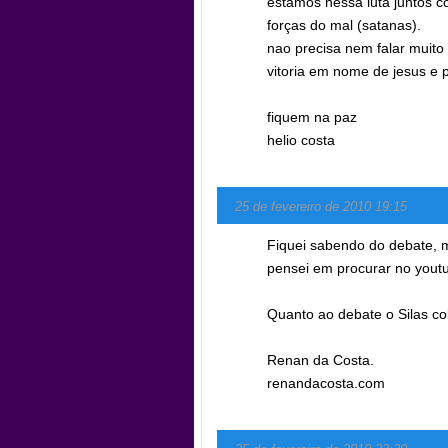
estamos nessa luta juntos c
forças do mal (satanas).
nao precisa nem falar muit
vitoria em nome de jesus e p
fiquem na paz
helio costa
25 de fevereiro de 2010 19:15
Fiquei sabendo do debate, m
pensei em procurar no youtu
Quanto ao debate o Silas co
Renan da Costa.
renandacosta.com