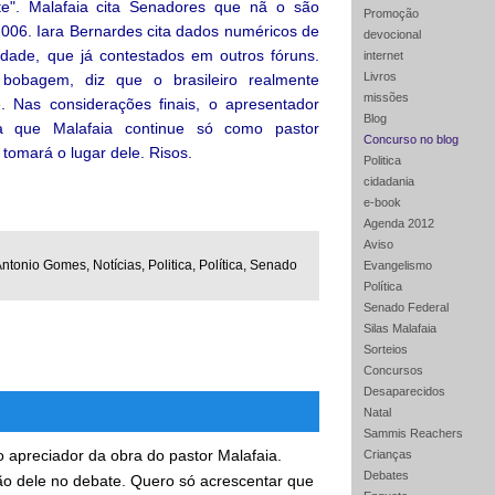
". Malafaia cita Senadores que nã o são
Promoção
2006. Iara Bernardes cita dados numéricos de
devocional
idade, que já contestados em outros fóruns.
internet
Livros
obagem, diz que o brasileiro realmente
missões
. Nas considerações finais, o apresentador
Blog
ra que Malafaia continue só como pastor
Concurso no blog
 tomará o lugar dele. Risos.
Politica
cidadania
e-book
Agenda 2012
Aviso
ntonio Gomes, Notícias, Politica, Política, Senado
Evangelismo
Política
Senado Federal
Silas Malafaia
Sorteios
Concursos
Desaparecidos
Natal
Sammis Reachers
 apreciador da obra do pastor Malafaia.
Crianças
Debates
ção dele no debate. Quero só acrescentar que