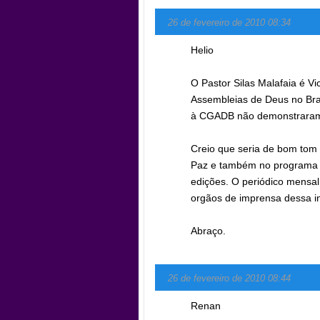
26 de fevereiro de 2010 08:34
Helio
O Pastor Silas Malafaia é V
Assembleias de Deus no Bras
à CGADB não demonstraram a
Creio que seria de bom tom
Paz e também no programa 
edições. O periódico mensal
orgãos de imprensa dessa in
Abraço.
26 de fevereiro de 2010 08:44
Renan