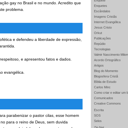
Enquete
ação gay no Brasil e no mundo. Acredito que
Enquetes
ste problema.
Escândalos
Imagens Cristãs
Internet Evangélica
Jesus Cristo
Orkut
Publicações
ofética e defendeu a liberdade de expressão,
Repúdio
arantida.
Tecnologias
Valmir Nascimento Milo
respeitoso, e apresentou fatos e dados.
Acordo Ortográfico
Artigos
Blog do Momento
o evangélica.
Blogosfera Cristã
Bíblia de Estudo
Carlos Minc
Como criar e editar um 
Comunicados
Creative Commons
Escrita
ara parabenizar o pastor cilas, esse homem
SOS
Selos
 no para o reino de Deus, sem duvida
Zip Net