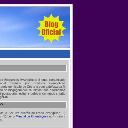
 de Blogueiros Evangélicos é uma comunidade
acional formada por cristãos evangélicos
ande comissão de Cristo e com a defesa da fé
nto de blogagem que reunimos, nós o tornamos
 possa criar, editar e publicar conteúdo cristão
gélico.
r?
iso: 1) Ser um cristão de credo evangélico; 2)
à
; 3) Ler o
Manual de Orientações
e; 4) Inserir
og.