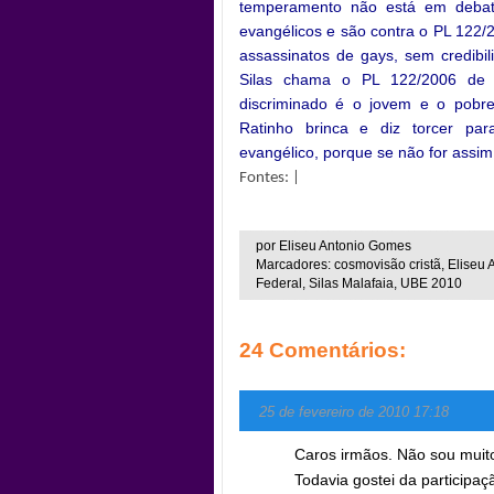
temperamento não está em debate
evangélicos e são contra o PL 122/
assassinatos de gays, sem credibil
Silas chama o PL 122/2006 de b
discriminado é o jovem e o pobre
Ratinho brinca e diz torcer pa
evangélico, porque se não for assim
Fontes: |
por Eliseu Antonio Gomes
Marcadores: cosmovisão cristã, Eliseu A
Federal, Silas Malafaia, UBE 2010
24 Comentários:
25 de fevereiro de 2010 17:18
Caros irmãos. Não sou muito
Todavia gostei da participa