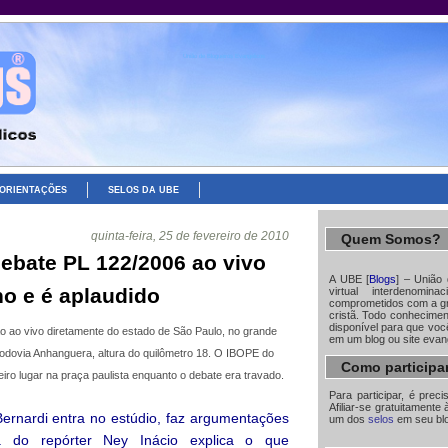
União de Blogueiros Evangélicos
ORIENTAÇÕES
SELOS DA UBE
quinta-feira, 25 de fevereiro de 2010
Quem Somos?
debate PL 122/2006 ao vivo
A UBE [
Blogs
] – União
o e é aplaudido
virtual interdenomin
comprometidos com a gr
cristã. Todo conhecime
disponível para que você
o ao vivo diretamente do estado de São Paulo, no grande
em um blog ou site evan
rodovia Anhanguera, altura do quilômetro 18. O IBOPE do
Como participa
ro lugar na praça paulista enquanto o debate era travado.
Para participar, é prec
Afiliar-se gratuitamente 
Bernardi entra no estúdio, faz argumentações
um dos
selos
em seu bl
na do repórter Ney Inácio explica o que