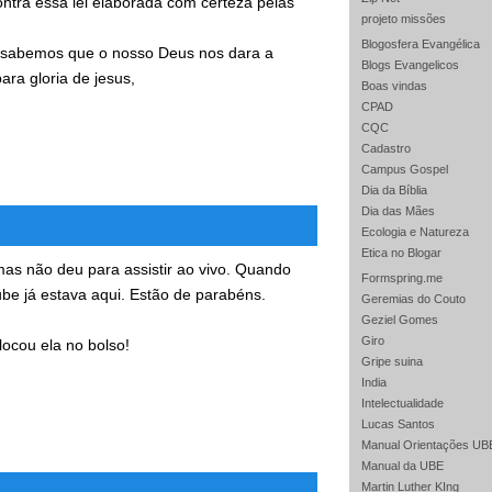
ontra essa lei elaborada com certeza pelas
projeto missões
Blogosfera Evangélica
o sabemos que o nosso Deus nos dara a
Blogs Evangelicos
ara gloria de jesus,
Boas vindas
CPAD
CQC
Cadastro
Campus Gospel
Dia da Bíblia
Dia das Mães
Ecologia e Natureza
Etica no Blogar
as não deu para assistir ao vivo. Quando
Formspring.me
be já estava aqui. Estão de parabéns.
Geremias do Couto
Geziel Gomes
Giro
locou ela no bolso!
Gripe suina
India
Intelectualidade
Lucas Santos
Manual Orientações UB
Manual da UBE
Martin Luther KIng