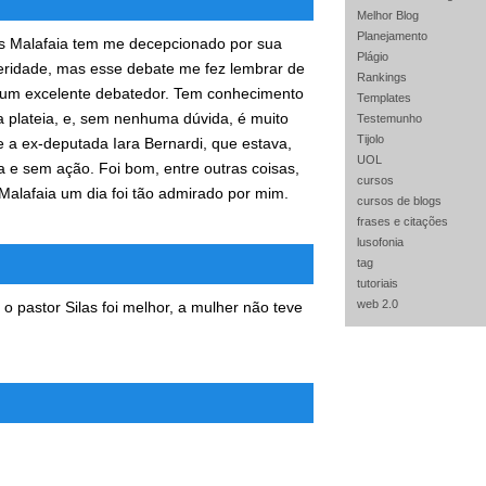
Melhor Blog
Planejamento
as Malafaia tem me decepcionado por sua
Plágio
eridade, mas esse debate me fez lembrar de
Rankings
é um excelente debatedor. Tem conhecimento
Templates
 a plateia, e, sem nenhuma dúvida, é muito
Testemunho
Tijolo
 a ex-deputada Iara Bernardi, que estava,
UOL
a e sem ação. Foi bom, entre outras coisas,
cursos
Malafaia um dia foi tão admirado por mim.
cursos de blogs
frases e citações
lusofonia
tag
tutoriais
web 2.0
 o pastor Silas foi melhor, a mulher não teve