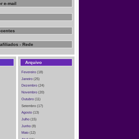
r e-mail
ecentes
afiliados - Rede
Arquivo
Fevereiro
(18)
Janeiro
(25)
Dezembro
(24)
Novembro
(20)
Outubro
(11)
Setembro (17)
Agosto
(13)
Julho
(15)
Junho
(8)
Maio
(12)