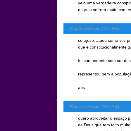
vejo uma verdadeira conspir
a igreja sofrerá muito com e
25 de fevereiro de 2010 18:04
corajoso, atuou como voz pr
que é constitucionalmente g
foi contundente sem ser des
representou bem a populaçã
abs.
25 de fevereiro de 2010 19:04
quero aproveitar o espaço p
de Deus que tem feito muito