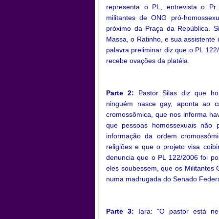
representa o PL, entrevista o P
militantes de ONG pró-homossexu
próximo da Praça da República. Si
Massa, o Ratinho, e sua assistente 
palavra preliminar diz que o PL 122
recebe ovações da platéia.
.
.
Parte 2:
Pastor Silas diz que ho
ninguém nasce gay, aponta ao ca
cromossômica, que nos informa hav
que pessoas homossexuais não p
informação da ordem cromossômi
religiões e que o projeto visa coib
denuncia que o PL 122/2006 foi p
eles soubessem, que os Militantes G
numa madrugada do Senado Federa
.
Parte 3:
Iara: "O pastor está n