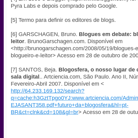
Pyra Labs e depois comprado pelo Google.
[5] Termo para definir os editores de blogs.
[6] GARSCHAGEN, Bruno.
Blogues em debate: bl
leitor
. BrunoGarschagen.com. Disponível em
<
http://brunogarschagen.com/2008/05/19/blogues-
blogueiro-e-leitor
> Acesso em 28 de outubro de 200
[7] SANTOS, Beja.
Blogosfera, o nosso lugar de
sala digital
.. Artciencia.com, São Paulo. Ano II, Nú
Fevereiro-Abril 2007. Disponível em <
http://64.233.169.132/search?
q=cache:h3GztTpgo0YJ:www.artciencia.com/Admin/
EJASANT358.pdf+futuro+da+blogosfera&hl=pt-
BR&ct=clnk&cd=108&gl=br
> Acesso em 28 de outu