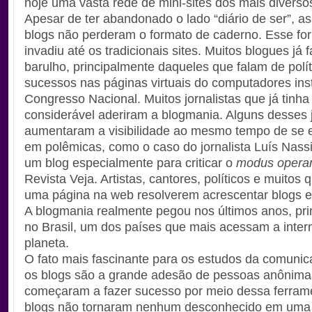
hoje uma vasta rede de mini-sites dos mais diverso
Apesar de ter abandonado o lado “diário de ser”, a
blogs não perderam o formato de caderno. Esse for
invadiu até os tradicionais sites. Muitos blogues já
barulho, principalmente daqueles que falam de polít
sucessos nas páginas virtuais do computadores ins
Congresso Nacional. Muitos jornalistas que já tinh
considerável aderiram a blogmania. Alguns desses j
aumentaram a visibilidade ao mesmo tempo de se
em polêmicas, como o caso do jornalista Luís Nassi
um blog especialmente para criticar o
modus opera
Revista Veja. Artistas, cantores, políticos e muitos 
uma página na web resolverem acrescentar blogs e
A blogmania realmente pegou nos últimos anos, pr
no Brasil, um dos países que mais acessam a inter
planeta.
O fato mais fascinante para os estudos da comuni
os blogs são a grande adesão de pessoas anônima
começaram a fazer sucesso por meio dessa ferram
blogs não tornaram nenhum desconhecido em uma