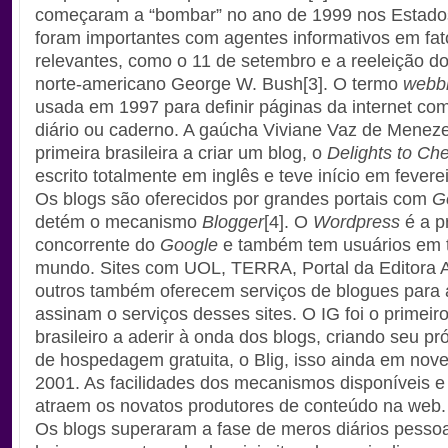
começaram a “bombar” no ano de 1999 nos Estado
foram importantes com agentes informativos em fat
relevantes, como o 11 de setembro e a reeleição do
norte-americano George W. Bush[3]. O termo
webb
usada em 1997 para definir páginas da internet co
diário ou caderno. A gaúcha Viviane Vaz de Meneze
primeira brasileira a criar um blog, o
Delights to Ch
escrito totalmente em inglês e teve início em fevere
Os blogs são oferecidos por grandes portais com
G
detém o mecanismo
Blogger
[4]. O
Wordpress
é a pr
concorrente do
Google
e também tem usuários em 
mundo. Sites com UOL, TERRA, Portal da Editora Ab
outros também oferecem serviços de blogues para
assinam o serviços desses sites. O IG foi o primeiro
brasileiro a aderir à onda dos blogs, criando seu pr
de hospedagem gratuita, o Blig, isso ainda em nov
2001. As facilidades dos mecanismos disponíveis e 
atraem os novatos produtores de conteúdo na web.
Os blogs superaram a fase de meros diários pesso