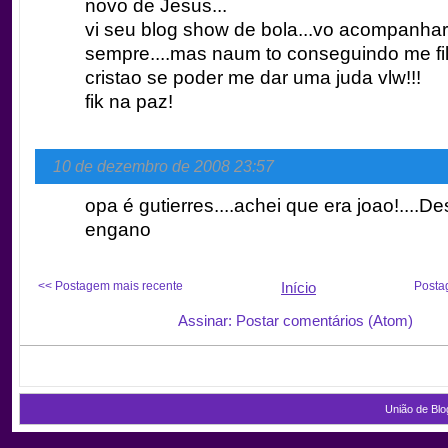
novo de Jesus...
vi seu blog show de bola...vo acompanhar
sempre....mas naum to conseguindo me fil
cristao se poder me dar uma juda vlw!!!
fik na paz!
10 de dezembro de 2008 23:57
opa é gutierres....achei que era joao!....D
engano
<< Postagem mais recente
Início
Posta
Assinar: Postar comentários (Atom)
União de Blo