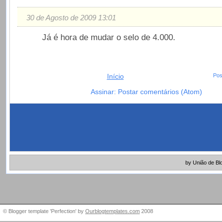
30 de Agosto de 2009 13:01
Já é hora de mudar o selo de 4.000.
Início
Pos
Assinar: Postar comentários (Atom)
by União de Bl
© Blogger template 'Perfection' by
Ourblogtemplates.com
2008