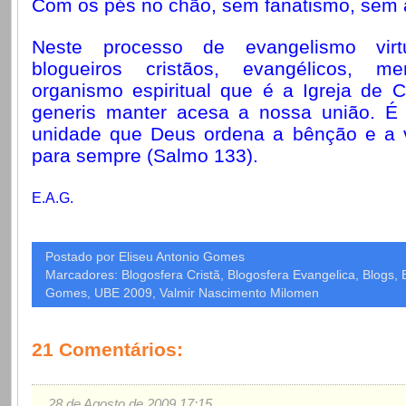
Com os pés no chão, sem fanatismo, sem 
Neste processo de evangelismo virt
blogueiros cristãos, evangélicos, 
organismo espiritual que é a Igreja de Cr
generis manter acesa a nossa união. É 
unidade que Deus ordena a bênção e a v
para sempre (Salmo 133).
E.A.G.
Postado por Eliseu Antonio Gomes
Marcadores: Blogosfera Cristã, Blogosfera Evangelica, Blogs, 
Gomes, UBE 2009, Valmir Nascimento Milomen
21 Comentários:
28 de Agosto de 2009 17:15