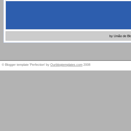
by União de Bl
© Blogger template 'Perfection' by
Ourblogtemplates.com
2008