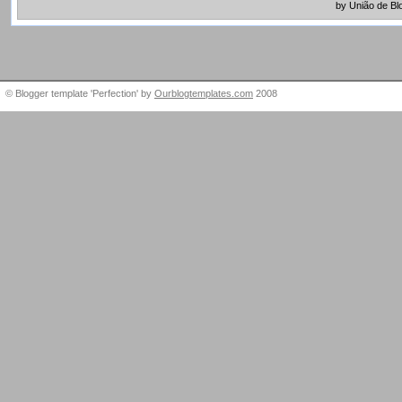
by União de Bl
© Blogger template 'Perfection' by
Ourblogtemplates.com
2008