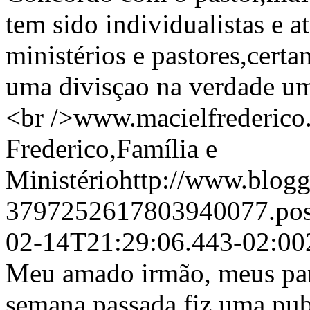
tem sido individualistas e a
ministérios e pastores,certa
uma divisçao na verdade u
<br />www.macielfrederico
Frederico,Família e
Ministériohttp://www.blogg
3797252617803940077.po
02-14T21:29:06.443-02:00
Meu amado irmão, meus para
semana passada fiz uma pub