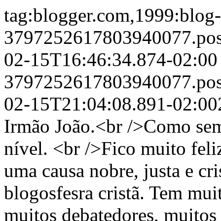
tag:blogger.com,1999:blog-
3797252617803940077.pos
02-15T16:46:34.874-02:0
3797252617803940077.po
02-15T21:04:08.891-02:00
Irmão João.<br />Como semp
nível. <br />Fico muito fe
uma causa nobre, justa e cri
blogosfesra cristã. Tem muit
muitos debatedores, muitos