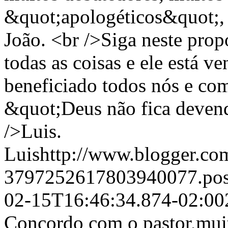
&quot;apologéticos&quot;, 
João. <br />Siga neste prop
todas as coisas e ele está 
beneficiado todos nós e com
&quot;Deus não fica deven
/>Luis.
Luishttp://www.blogger.com
3797252617803940077.po
02-15T16:46:34.874-02:00
Concordo com o pastor,muit