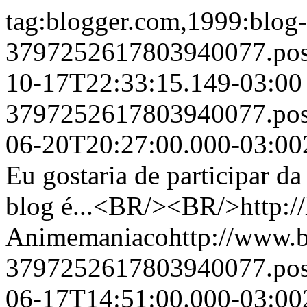
tag:blogger.com,1999:blog-
3797252617803940077.pos
10-17T22:33:15.149-03:0
3797252617803940077.po
06-20T20:27:00.000-03:00
Eu gostaria de participar d
blog é...<BR/><BR/>http://
Animemaniacohttp://www.bl
3797252617803940077.po
06-17T14:51:00.000-03:00