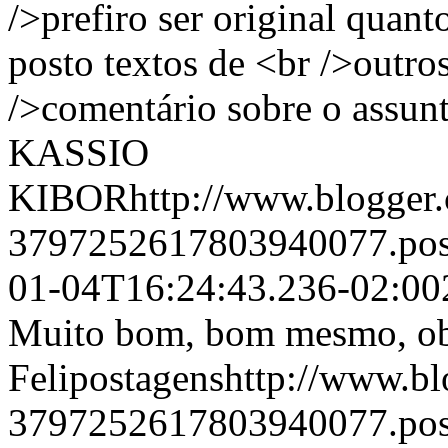
/>prefiro ser original quan
posto textos de <br />outro
/>comentário sobre o assunt
KASSIO
KIBORhttp://www.blogger.c
3797252617803940077.po
01-04T16:24:43.236-02:00
Muito bom, bom mesmo, obr
Felipostagenshttp://www.bl
3797252617803940077.po