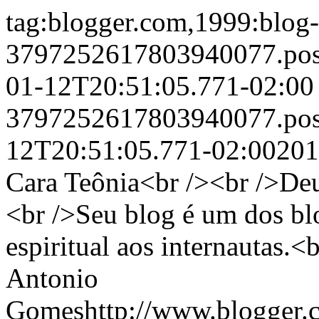
tag:blogger.com,1999:blog-
3797252617803940077.pos
01-12T20:51:05.771-02:0
3797252617803940077.pos
12T20:51:05.771-02:00201
Cara Teônia<br /><br />De
<br />Seu blog é um dos blo
espiritual aos internautas.
Antonio
Gomeshttp://www.blogger.c