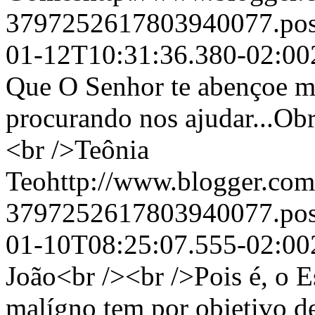
3797252617803940077.po
01-12T10:31:36.380-02:00
Que O Senhor te abençoe mu
procurando nos ajudar...Obr
<br />Teônia
Teohttp://www.blogger.com/
3797252617803940077.po
01-10T08:25:07.555-02:00
João<br /><br />Pois é, o E
malígno tem por objetivo des