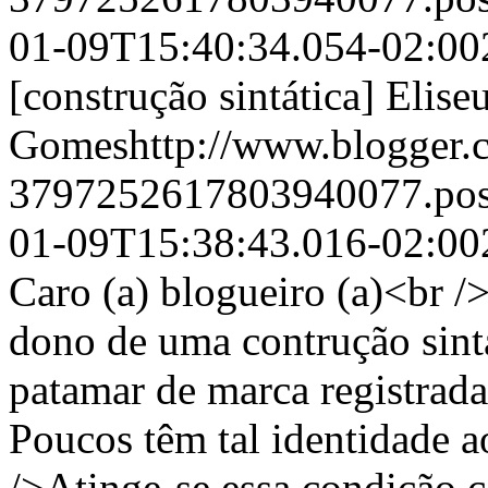
01-09T15:40:34.054-02:00
[construção sintática]
Elise
Gomeshttp://www.blogger.c
3797252617803940077.po
01-09T15:38:43.016-02:00
Caro (a) blogueiro (a)<br />
dono de uma contrução sintá
patamar de marca registrada 
Poucos têm tal identidade a
/>Atinge-se essa condição 