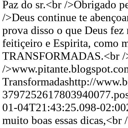
Paz do sr.<br />Obrigado p
/>Deus continue te abençoa
prova disso o que Deus fez
feitiçeiro e Espirita, com
TRANSFORMADAS.<br /><b
/>www.pitante.blogspot.c
Transformadashttp://www.b
3797252617803940077.po
01-04T21:43:25.098-02:00
muito boas essas dicas,<br 