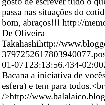
gosto de escrever tudo o qu
passa nas situações do coti
bom, abraços!!! http://mem
De Oliveira
Takahashihttp://www.blogge
3797252617803940077.po
01-07T23:13:56.434-02:00
Bacana a iniciativa de você
esfera) e tem para todos.<b
/>http://www.balalaico.blo