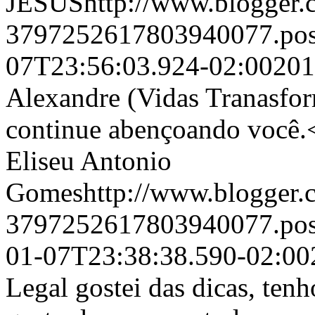
JESUShttp://www.blogger.c
3797252617803940077.pos
07T23:56:03.924-02:00201
Alexandre (Vidas Tranasfo
continue abençoando você.
Eliseu Antonio
Gomeshttp://www.blogger.c
3797252617803940077.po
01-07T23:38:38.590-02:00
Legal gostei das dicas, ten